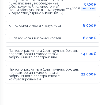
лучезапястный, тазобедренные
5 500 ₽
(оба), коленный, голеностопный
от 5 200 ₽
льготная
(кости образующие данные суставы
и параартикулярные мягкие ткани)
8 000 ₽
КТ головного мозга + пазух носа
8 000 ₽
КТ пазух носа + височных костей
Пантомография тела (шея, грудная, брюшная
14 000 ₽
полости, органы малого таза и
забрюшинного пространства)
Пантомография тела (шея, грудная, брюшная
полости, органы малого таза и
22 000 ₽
забрюшинного пространства) с
контрастированием