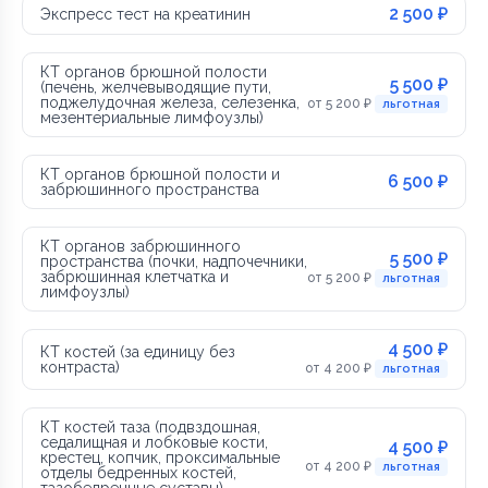
2 500 ₽
Экспресс тест на креатинин
КТ органов брюшной полости
5 500 ₽
(печень, желчевыводящие пути,
поджелудочная железа, селезенка,
от 5 200 ₽
льготная
мезентериальные лимфоузлы)
КТ органов брюшной полости и
6 500 ₽
забрюшинного пространства
КТ органов забрюшинного
5 500 ₽
пространства (почки, надпочечники,
забрюшинная клетчатка и
от 5 200 ₽
льготная
лимфоузлы)
4 500 ₽
КТ костей (за единицу без
контраста)
от 4 200 ₽
льготная
КТ костей таза (подвздошная,
седалищная и лобковые кости,
4 500 ₽
крестец, копчик, проксимальные
от 4 200 ₽
льготная
отделы бедренных костей,
тазобедренные суставы)