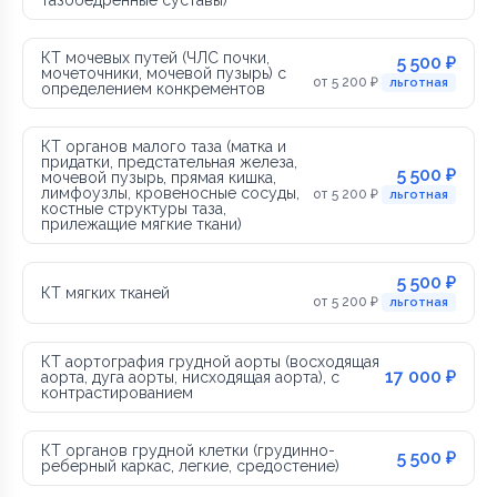
КТ мочевых путей (ЧЛС почки,
5 500 ₽
мочеточники, мочевой пузырь) с
от 5 200 ₽
льготная
определением конкрементов
КТ органов малого таза (матка и
придатки, предстательная железа,
5 500 ₽
мочевой пузырь, прямая кишка,
лимфоузлы, кровеносные сосуды,
от 5 200 ₽
льготная
костные структуры таза,
прилежащие мягкие ткани)
5 500 ₽
КТ мягких тканей
от 5 200 ₽
льготная
КТ аортография грудной аорты (восходящая
17 000 ₽
аорта, дуга аорты, нисходящая аорта), с
контрастированием
КТ органов грудной клетки (грудинно-
5 500 ₽
реберный каркас, легкие, средостение)