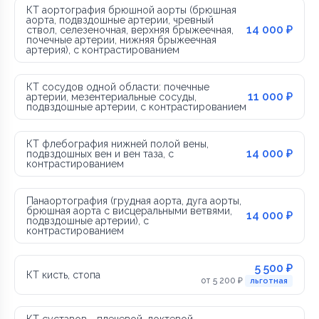
КТ аортография брюшной аорты (брюшная
аорта, подвздошные артерии, чревный
14 000 ₽
ствол, селезеночная, верхняя брыжеечная,
почечные артерии, нижняя брыжеечная
артерия), с контрастированием
КТ сосудов одной области: почечные
11 000 ₽
артерии, мезентериальные сосуды,
подвздошные артерии, с контрастированием
КТ флебография нижней полой вены,
14 000 ₽
подвздошных вен и вен таза, с
контрастированием
Панаортография (грудная аорта, дуга аорты,
брюшная аорта с висцеральными ветвями,
14 000 ₽
подвздошные артерии), с
контрастированием
5 500 ₽
КТ кисть, стопа
от 5 200 ₽
льготная
КТ суставов - плечевой, локтевой,