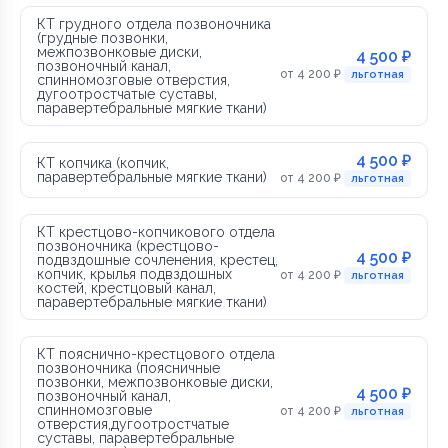
КТ грудного отдела позвоночника
(грудные позвонки,
межпозвонковые диски,
4 500 ₽
позвоночный канал,
от 4 200 ₽
льготная
спинномозговые отверстия,
дугоотростчатые суставы,
паравертебральные мягкие ткани)
4 500 ₽
КТ копчика (копчик,
паравертебральные мягкие ткани)
от 4 200 ₽
льготная
КТ крестцово-копчикового отдела
позвоночника (крестцово-
4 500 ₽
подвздошные сочленения, крестец,
копчик, крылья подвздошных
от 4 200 ₽
льготная
костей, крестцовый канал,
паравертебральные мягкие ткани)
КТ пояснично-крестцового отдела
позвоночника (поясничные
позвонки, межпозвонковые диски,
4 500 ₽
позвоночный канал,
спинномозговые
от 4 200 ₽
льготная
отверстия,дугоотростчатые
суставы, паравертебральные