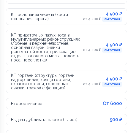
4 500 ₽
КТ основания черепа (кости
основания черепа)
от 4 200 ₽
льготная
КТ придаточных пазух носа в
мультипланарных реконструкциях
(лобные и верхнечелюстные,
4 500 ₽
основная пазухи, ячейки
от 4 200 ₽
льготная
решетчатой кости, прилежащие
отделы головного мозга, полость
носа, носоглотка)
КТ гортани (структуры гортани:
4 500 ₽
надгортанник, хрящи гортани,
складки гортани, голосовые
от 4 200 ₽
льготная
связки, трахея) с фонацией.
От 6000
Второе мнение
500 ₽
Выдача дубликата пленки (1 лист)