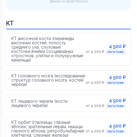
Звонок по всей России
КТ
КТ височной кости (пирамиды
височных костей, полость
4 500 ₽
среднего уха, слуховые
косточки,ячейки сосцевидных
от 4 200 ₽
льготная
отростков, улитки и полукружные
канальцы)
КТ головного мозга (исследование
4 500 ₽
структур головного мозга, костей
от 4 200 ₽
льготная
черепа)
4 500 ₽
КТ лицевого черепа (кости
лицевого черепа)
от 4 200 ₽
льготная
КТ орбит (глазницы, глазные
4 500 ₽
яблоки, зрительные нервы, мышцы
глазного яблока, ретробульбарная
от 4 200 ₽
льготная
клетчатка, слезные железы)