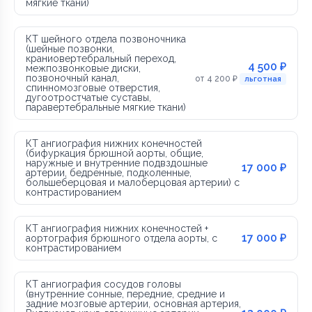
мягкие ткани)
КТ шейного отдела позвоночника
(шейные позвонки,
краниовертебральный переход,
4 500 ₽
межпозвонковые диски,
позвоночный канал,
от 4 200 ₽
льготная
спинномозговые отверстия,
дугоотростчатые суставы,
паравертебральные мягкие ткани)
КТ ангиография нижних конечностей
(бифуркация брюшной аорты, общие,
наружные и внутренние подвздошные
17 000 ₽
артерии, бедренные, подколенные,
большеберцовая и малоберцовая артерии) с
контрастированием
КТ ангиография нижних конечностей +
17 000 ₽
аортография брюшного отдела аорты, с
контрастированием
КТ ангиография сосудов головы
(внутренние сонные, передние, средние и
задние мозговые артерии, основная артерия,