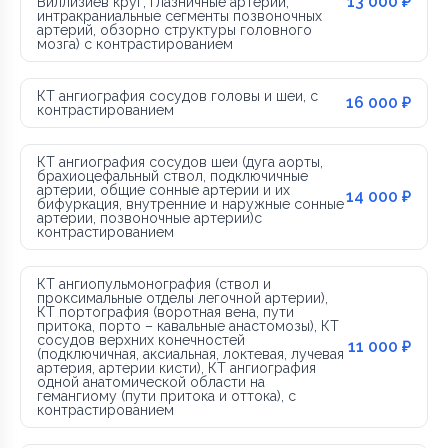
13 000 ₽
Виллизиев круг, глазничные артерии,
интракраниальные сегменты позвоночных
артерий, обзорно структуры головного
мозга) с контрастированием
КТ ангиография сосудов головы и шеи, с
16 000 ₽
контрастированием
КТ ангиография сосудов шеи (дуга аорты,
брахиоцефальный ствол, подключичные
артерии, общие сонные артерии и их
14 000 ₽
бифуркация, внутренние и наружные сонные
артерии, позвоночные артерии)с
контрастированием
КТ ангиопульмонография (ствол и
проксимальные отделы легочной артерии),
КТ портография (воротная вена, пути
притока, порто – кавальные анастомозы), КТ
сосудов верхних конечностей
11 000 ₽
(подключичная, аксиальная, локтевая, лучевая
артерия, артерии кисти), КТ ангиография
одной анатомической области на
гемангиому (пути притока и оттока), с
контрастированием