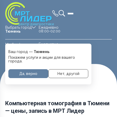
центр диагностики
Выбрать город
Ежедневно
08:00-02:00
Тюмень
Ежедневно
Medland —
08:00 — 20:00
детская клиника
Ваш город —
Тюмень
Перейти
Тюмень
Покажем услуги и акции для вашего
города.
Да, верно
Нет, другой
Главная
Услуги и цены
КТ
Компьютерная томография в Тюмени
— цены, запись в МРТ Лидер