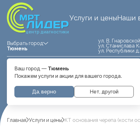
Услуги и цены
Наши 
центр диагностики
ул. В. Гнаровской
Выбрать город
ул. Станислава К
Тюмень
ул. Республики д
Medland — детская клиника
ул. Станислава
Ваш город —
Тюмень
Тюмень
Карнацевича, д. 
Покажем услуги и акции для вашего города.
Да, верно
Нет, другой
Главная
Услуги и цены
КТ основания черепа (кости о