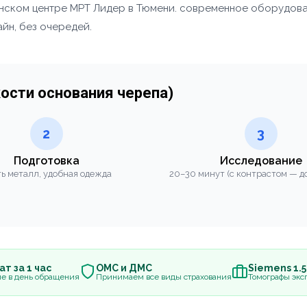
цинском центре МРТ Лидер в Тюмени. современное оборудов
айн, без очередей.
кости основания черепа)
2
3
Подготовка
Исследование
ь металл, удобная одежда
20–30 минут (с контрастом — до
т за 1 час
ОМС и ДМС
Siemens 1.
е в день обращения
Принимаем все виды страхования
Томографы эксп