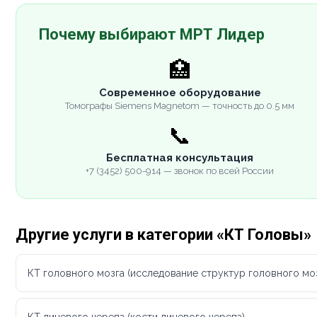
Почему выбирают МРТ Лидер
🏥
Современное оборудование
Томографы Siemens Magnetom — точность до 0.5 мм
📞
Бесплатная консультация
+7 (3452) 500-914 — звонок по всей России
Другие услуги в категории «КТ Головы»
КТ головного мозга (исследование структур головного моз
КТ лицевого черепа (кости лицевого черепа)