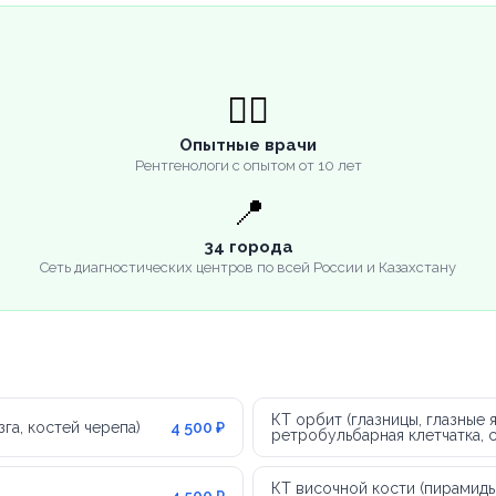
👨‍⚕️
Опытные врачи
Рентгенологи с опытом от 10 лет
📍
34 города
Сеть диагностических центров по всей России и Казахстану
КТ орбит (глазницы, глазные 
га, костей черепа)
4 500 ₽
ретробульбарная клетчатка, 
КТ височной кости (пирамиды
4 500 ₽