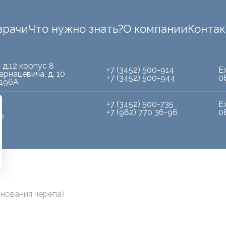
врачи
Что нужно знать?
О компании
Конта
 д.12 корпус 8
+7 (3452) 500-914
Е
арнацевича, д. 10
+7 (3452) 500-944
0
.196А
+7 (3452) 500-735
Е
+7 (982) 770 36-96
0
10
снования черепа)