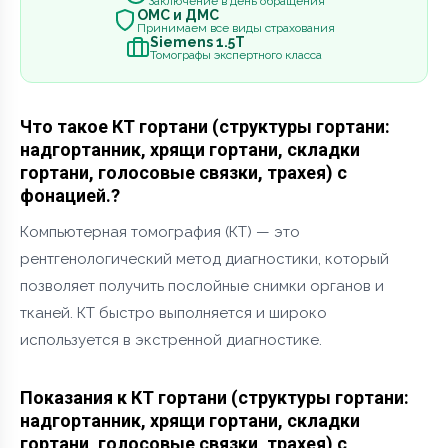
Заключение в день обращения
ОМС и ДМС
Принимаем все виды страхования
Siemens 1.5Т
Томографы экспертного класса
Что такое КТ гортани (структуры гортани:
надгортанник, хрящи гортани, складки
гортани, голосовые связки, трахея) с
фонацией.?
Компьютерная томография (КТ) — это
рентгенологический метод диагностики, который
позволяет получить послойные снимки органов и
тканей. КТ быстро выполняется и широко
используется в экстренной диагностике.
Показания к КТ гортани (структуры гортани:
надгортанник, хрящи гортани, складки
гортани, голосовые связки, трахея) с