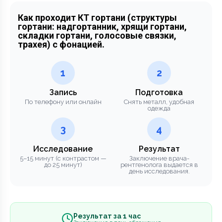
Как проходит КТ гортани (структуры
гортани: надгортанник, хрящи гортани,
складки гортани, голосовые связки,
трахея) с фонацией.
1
2
Запись
Подготовка
По телефону или онлайн
Снять металл, удобная
одежда
3
4
Исследование
Результат
5–15 минут (с контрастом —
Заключение врача-
до 25 минут)
рентгенолога выдается в
день исследования.
Результат за 1 час