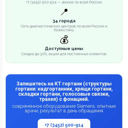
+7 (3452) 500-914 — звонок по всей России
📍
34 города
Сеть диагностических центров по всей России и
Казахстану
💰
Доступные цены
Скидки до 30%, акции для постоянных клиентов
Запишитесь на КТ гортани (структуры
гортани: надгортанник, хрящи гортани,
складки гортани, голосовые связки,
трахея) с фонацией.
современное оборудование Siemens, опытные
врачи, результат в день обращения
+7 (3452) 500-914