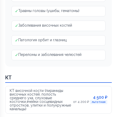
✓
Травмы головы (ушибы, гематомы)
✓
Заболевания височных костей
✓
Патология орбит и глазниц
✓
Переломы и заболевания челюстей
КТ
КТ височной кости (пирамиды
височных костей, полость
4 500 ₽
среднего уха, слуховые
косточки,ячейки сосцевидных
от 4 200 ₽
льготная
отростков, улитки и полукружные
канальцы)