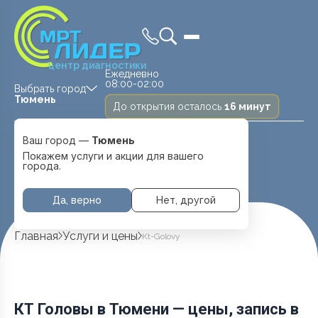
центр диагностики
Ежедневно
08:00-02:00
Выбрать город
Тюмень
До открытия осталось
16 минут
Medland —
Ваш город —
Тюмень
детская клиника
Ежедневно
Тюмень
Покажем услуги и акции для вашего
08:00 — 20:00
города.
Перейти
Да, верно
Нет, другой
Главная
Услуги и цены
Kt-Golovy
КТ Головы в Тюмени — цены, запись в