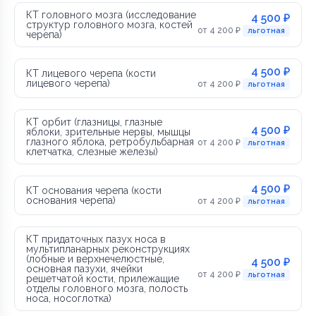
КТ головного мозга (исследование
4 500 ₽
структур головного мозга, костей
от 4 200 ₽
льготная
черепа)
4 500 ₽
КТ лицевого черепа (кости
лицевого черепа)
от 4 200 ₽
льготная
КТ орбит (глазницы, глазные
4 500 ₽
яблоки, зрительные нервы, мышцы
глазного яблока, ретробульбарная
от 4 200 ₽
льготная
клетчатка, слезные железы)
4 500 ₽
КТ основания черепа (кости
основания черепа)
от 4 200 ₽
льготная
КТ придаточных пазух носа в
мультипланарных реконструкциях
(лобные и верхнечелюстные,
4 500 ₽
основная пазухи, ячейки
от 4 200 ₽
льготная
решетчатой кости, прилежащие
отделы головного мозга, полость
носа, носоглотка)