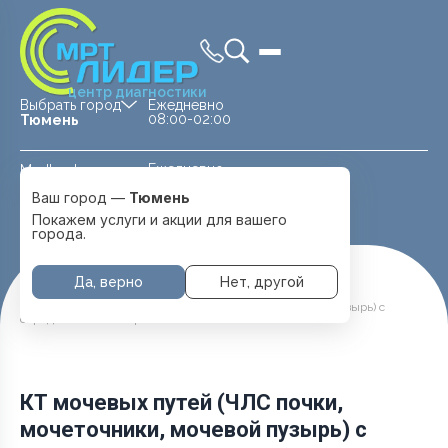
центр диагностики
Выбрать город
Ежедневно
08:00-02:00
Тюмень
Ежедневно
Medland —
08:00 — 20:00
детская клиника
Ваш город —
Тюмень
Перейти
Тюмень
Покажем услуги и акции для вашего
города.
Да, верно
Нет, другой
Главная
Услуги и цены
КТ мочевых путей (ЧЛС почки, мочеточники, мочевой пузырь) с
определением конкрементов
КТ мочевых путей (ЧЛС почки,
мочеточники, мочевой пузырь) с