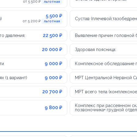
от 5 500 ₽
льготная
5 500 ₽
)
Сустав (плечевой,тазобедрен
от 5 200 ₽
льготная
22 500 ₽
о давления:
Выявление причин головной 
20 000 ₽
Здоровая поясница:
9 000 ₽
ти
Комплексное обследование пр
9 000 ₽
 (1 вариант)
МРТ Центральной Нервной С
20 700 ₽
МРТ всего тела (комплексно
Комплекс при рассеянном скл
9 800 ₽
позвоночника+ грудной отдел