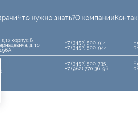
врачи
Что нужно знать?
О компании
Конта
 д.12 корпус 8
+7 (3452) 500-914
Е
арнацевича, д. 10
+7 (3452) 500-944
0
.196А
+7 (3452) 500-735
Е
+7 (982) 770 36-96
0
10