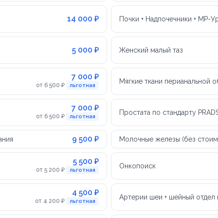
14 000 ₽
Почки + Надпочечники + МР-У
5 000 ₽
Женский малый таз
7 000 ₽
Мягкие ткани перианальной о
от 6 500 ₽
льготная
7 000 ₽
Простата по стандарту PRADS
от 6 500 ₽
льготная
9 500 ₽
ания
Молочные железы (без стоим
5 500 ₽
Онкопоиск
от 5 200 ₽
льготная
4 500 ₽
Артерии шеи + шейный отдел
от 4 200 ₽
льготная