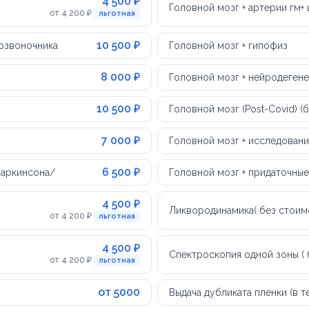
4 500 ₽
Головной мозг + артерии гм+
от 4 200 ₽
льготная
10 500 ₽
позвоночника
Головной мозг + гипофиз
8 000 ₽
Головной мозг + нейродеген
10 500 ₽
Головной мозг (Post-Covid) (
7 000 ₽
Головной мозг + исследован
6 500 ₽
Паркинсона/
Головной мозг + придаточные
4 500 ₽
Ликвородинамика( без стоим
от 4 200 ₽
льготная
4 500 ₽
Спектроскопия одной зоны ( 
от 4 200 ₽
льготная
от 5000
Выдача дубликата пленки (в 