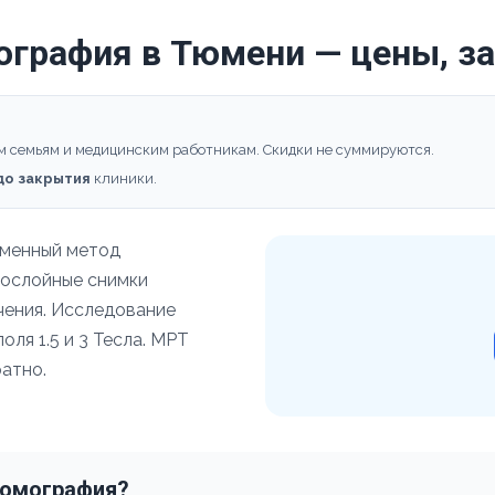
ография в Тюмени — цены, з
м семьям и медицинским работникам. Скидки не суммируются.
 до закрытия
клиники.
еменный метод
послойные снимки
учения. Исследование
ля 1.5 и 3 Тесла. МРТ
атно.
томография?