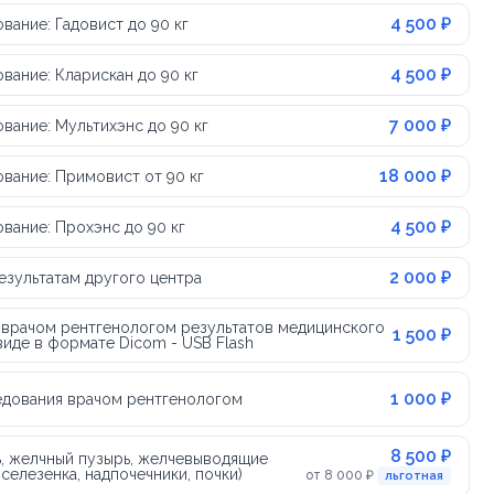
4 500 ₽
ание: Гадовист до 90 кг
4 500 ₽
ание: Кларискан до 90 кг
7 000 ₽
вание: Мультихэнс до 90 кг
18 000 ₽
вание: Примовист от 90 кг
4 500 ₽
вание: Прохэнс до 90 кг
2 000 ₽
езультатам другого центра
 врачом рентгенологом результатов медицинского
1 500 ₽
иде в формате Dicom - USB Flash
1 000 ₽
едования врачом рентгенологом
8 500 ₽
ь, желчный пузырь, желчевыводящие
селезенка, надпочечники, почки)
от 8 000 ₽
льготная