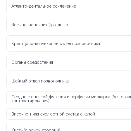
Атланто-дентальное сочленение
Весь позвоночник (4 отдела)
Крестцово-копчиковый отдел позвоночника
Органы средостения
Шейный отдел позвоночника
Сердце с оценкой функции и перфузии миокарда (без сто
контрастирования)
Височно-нижнечелюстной сустав с капой
Кисть (с одной стороны)