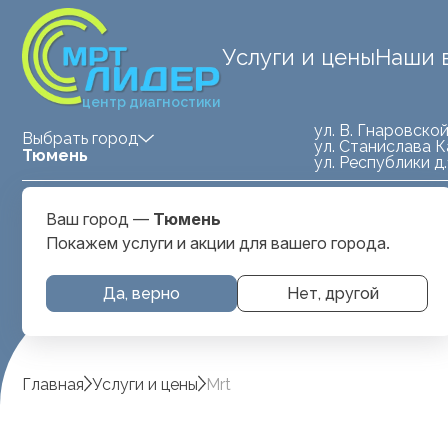
Услуги и цены
Наши 
центр диагностики
ул. В. Гнаровской
Выбрать город
ул. Станислава К
Тюмень
ул. Республики д
Medland — детская клиника
ул. Станислава
Ваш город —
Тюмень
Тюмень
Карнацевича, д. 
Покажем услуги и акции для вашего города.
Да, верно
Нет, другой
Главная
Услуги и цены
Mrt