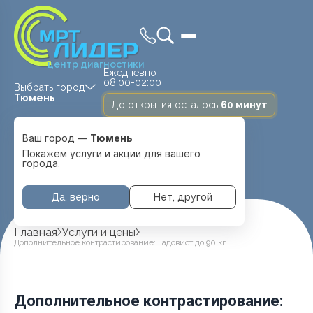
центр диагностики
Ежедневно
08:00-02:00
Выбрать город
Тюмень
До открытия осталось
60 минут
Medland —
Ваш город —
Тюмень
детская клиника
Ежедневно
Тюмень
Покажем услуги и акции для вашего
08:00 — 20:00
города.
Перейти
Да, верно
Нет, другой
Главная
Услуги и цены
Дополнительное контрастирование: Гадовист до 90 кг
Дополнительное контрастирование: