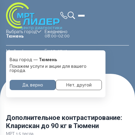
центр диагностики
Выбрать город
Ежедневно
08:00-02:00
Тюмень
Ежедневно
Medland —
08:00 — 20:00
детская клиника
Ваш город —
Тюмень
Перейти
Тюмень
Покажем услуги и акции для вашего
города.
Да, верно
Нет, другой
Главная
Услуги и цены
Дополнительное контрастирование: Кларискан до 90 кг
Дополнительное контрастирование:
Кларискан до 90 кг в Тюмени
МРТ 1.5 тесла