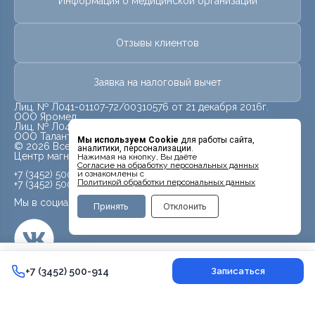
Информация о медицинской организации
Отзывы клиентов
Заявка на налоговый вычет
Лиц. № Л041-01107-72/00310576 от 21 декабря 2016г.
ООО Яромед
Лиц. № Л041-01107-72/00623073 от 31 октября 2022г.
ООО Талант
Мы используем Cookie
для работы сайта,
© 2026 Все права защищены.
аналитики, персонализации.
Центр магнитно-резонансной томографии «МРТ Лидер»
Нажимая на кнопку, Вы даёте
Cогласие на обработку персональных данных
+7 (3452) 500-914
и ознакомлены с
Политикой обработки персональных данных
+7 (3452) 500-944
Мы в социальных сетях
Принять
Отклонить
4 500 ₽
+7 (3452) 500-914
+7 (3452) 500-914
Записаться
Контакты
Врачи
Поиск
Записаться в Max
Услуги