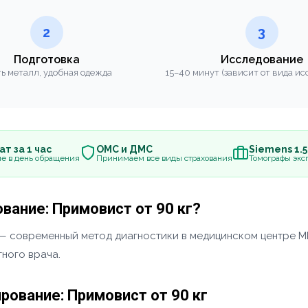
2
3
Подготовка
Исследование
ь металл, удобная одежда
15–40 минут (зависит от вида ис
т за 1 час
ОМС и ДМС
Siemens 1.
е в день обращения
Принимаем все виды страхования
Томографы эксп
вание: Примовист от 90 кг?
 — современный метод диагностики в медицинском центре М
ного врача.
рование: Примовист от 90 кг