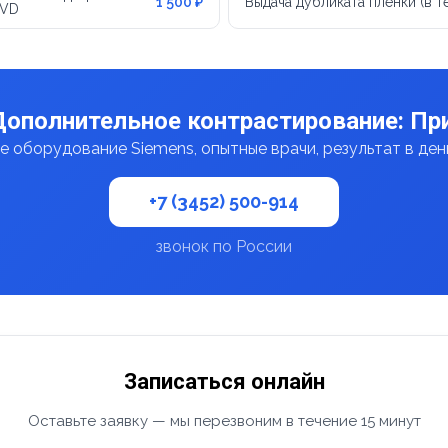
1 500 ₽
Выдача дубликата пленки (в 
DVD
Дополнительное контрастирование: При
 оборудование Siemens, опытные врачи, результат в де
+7 (3452) 500-914
звонок по России
Записаться онлайн
Оставьте заявку — мы перезвоним в течение 15 минут