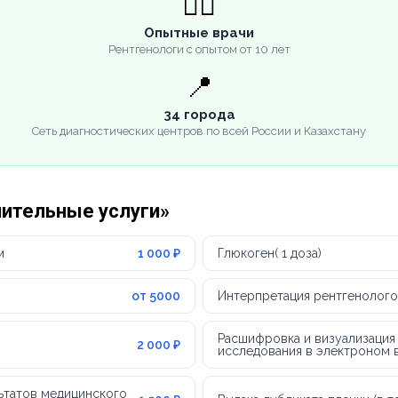
👨‍⚕️
Опытные врачи
Рентгенологи с опытом от 10 лет
📍
34 города
Сеть диагностических центров по всей России и Казахстану
нительные услуги»
м
1 000 ₽
Глюкоген( 1 доза)
от 5000
Интерпретация рентгенолого
Расшифровка и визуализация
2 000 ₽
исследования в электроном в
ьтатов медицинского