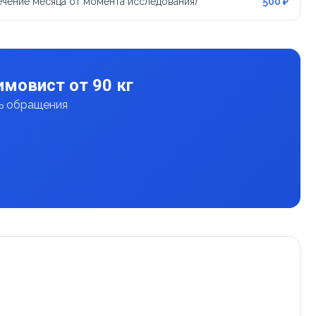
течение месяца от момента исследования)
500 ₽
мовист от 90 кг
нь обращения