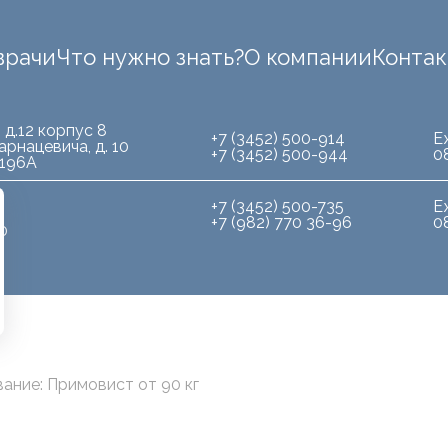
врачи
Что нужно знать?
О компании
Конта
 д.12 корпус 8
+7 (3452) 500-914
Е
арнацевича, д. 10
+7 (3452) 500-944
0
.196А
+7 (3452) 500-735
Е
+7 (982) 770 36-96
0
10
ание: Примовист от 90 кг