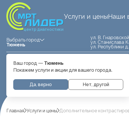
Услуги и цены
Наши 
центр диагностики
ул. В. Гнаровской
Выбрать город
ул. Станислава К
Тюмень
ул. Республики д
Medland — детская клиника
ул. Станислава
Ваш город —
Тюмень
Тюмень
Карнацевича, д. 
Покажем услуги и акции для вашего города.
Да, верно
Нет, другой
Главная
Услуги и цены
Дополнительное контрастиров