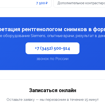
7 500 ₽
Дополнительное контрастиро
ретация рентгенологом снимков в фо
 оборудование Siemens, опытные врачи, результат в де
+7 (3452) 500-914
звонок по России
Записаться онлайн
Оставьте заявку — мы перезвоним в течение 15 минут