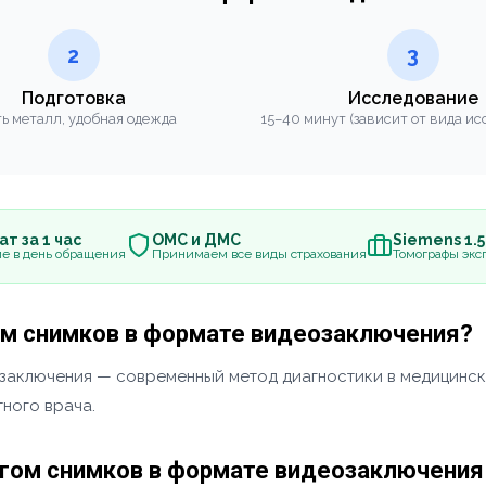
2
3
Подготовка
Исследование
ь металл, удобная одежда
15–40 минут (зависит от вида ис
т за 1 час
ОМС и ДМС
Siemens 1.
е в день обращения
Принимаем все виды страхования
Томографы эксп
ом снимков в формате видеозаключения?
заключения — современный метод диагностики в медицинск
ного врача.
огом снимков в формате видеозаключения