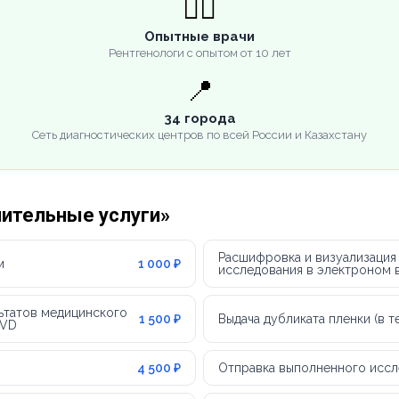
👨‍⚕️
Опытные врачи
Рентгенологи с опытом от 10 лет
📍
34 города
Сеть диагностических центров по всей России и Казахстану
нительные услуги»
Расшифровка и визуализация
м
1 000 ₽
исследования в электроном в
ьтатов медицинского
1 500 ₽
Выдача дубликата пленки (в 
DVD
4 500 ₽
Отправка выполненного иссл