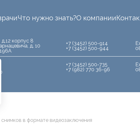
врачи
Что нужно знать?
О компании
Конта
 д.12 корпус 8
+7 (3452) 500-914
Е
арнацевича, д. 10
+7 (3452) 500-944
0
.196А
+7 (3452) 500-735
Е
+7 (982) 770 36-96
0
10
 снимков в формате видеозаключения