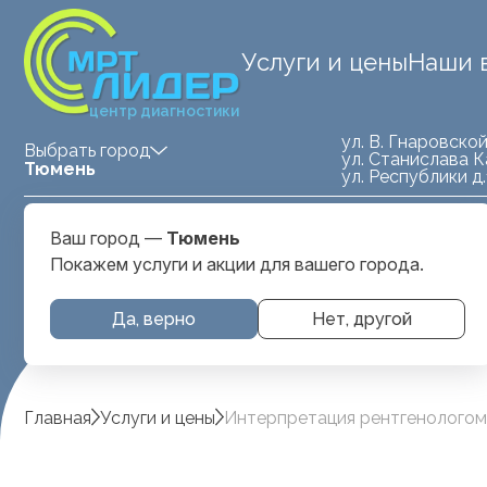
Услуги и цены
Наши 
центр диагностики
ул. В. Гнаровской
Выбрать город
ул. Станислава К
Тюмень
ул. Республики д
Medland — детская клиника
ул. Станислава
Ваш город —
Тюмень
Тюмень
Карнацевича, д. 
Покажем услуги и акции для вашего города.
Да, верно
Нет, другой
Главная
Услуги и цены
Интерпретация рентгенологом