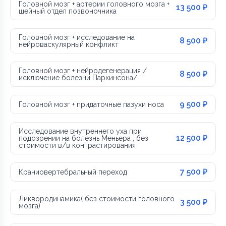
Головной мозг + артерии головного мозга +
13 500 ₽
шейный отдел позвоночника
Головной мозг + исследование на
8 500 ₽
нейроваскулярный конфликт
Головной мозг + нейродегенерация /
8 500 ₽
исключение болезни Паркинсона/
9 500 ₽
Головной мозг + придаточные пазухи носа
Исследование внутреннего уха при
12 500 ₽
подозрении на болезнь Меньера , без
стоимости в/в контрастирования
7 500 ₽
Краниовертебральный переход
Ликвородинамика( без стоимости головного
3 500 ₽
мозга)