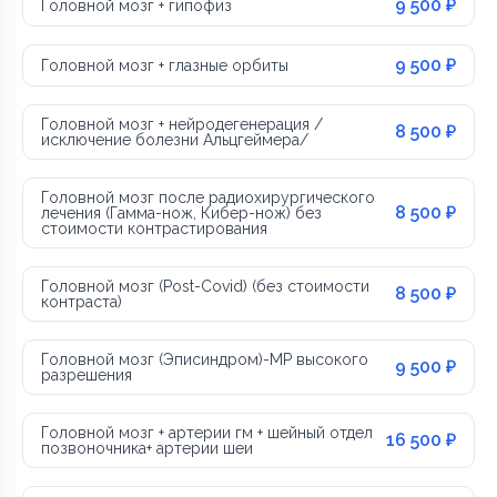
9 500 ₽
Головной мозг + гипофиз
9 500 ₽
Головной мозг + глазные орбиты
Головной мозг + нейродегенерация /
8 500 ₽
исключение болезни Альцгеймера/
Головной мозг после радиохирургического
8 500 ₽
лечения (Гамма-нож, Кибер-нож) без
стоимости контрастирования
Головной мозг (Post-Covid) (без стоимости
8 500 ₽
контраста)
Головной мозг (Эписиндром)-МР высокого
9 500 ₽
разрешения
Головной мозг + артерии гм + шейный отдел
16 500 ₽
позвоночника+ артерии шеи