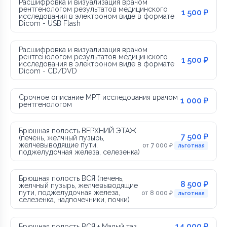
Расшифровка и визуализация врачом
рентгенологом результатов медицинского
1 500 ₽
исследования в электроном виде в формате
Dicom - USB Flash
Расшифровка и визуализация врачом
рентгенологом результатов медицинского
1 500 ₽
исследования в электроном виде в формате
Dicom - CD/DVD
Срочное описание МРТ исследования врачом
1 000 ₽
рентгенологом
Брюшная полость ВЕРХНИЙ ЭТАЖ
7 500 ₽
(печень, желчный пузырь,
желчевыводящие пути,
от 7 000 ₽
льготная
поджелудочная железа, селезенка)
Брюшная полость ВСЯ (печень,
8 500 ₽
желчный пузырь, желчевыводящие
пути, поджелудочная железа,
от 8 000 ₽
льготная
селезенка, надпочечники, почки)
14 000 ₽
Брюшная полость ВСЯ + Малый таз