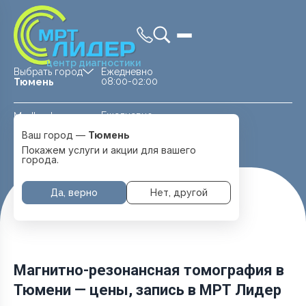
центр диагностики
Выбрать город
Ежедневно
08:00-02:00
Тюмень
Ежедневно
Medland —
08:00 — 20:00
детская клиника
Ваш город —
Тюмень
Перейти
Тюмень
Покажем услуги и акции для вашего
города.
Да, верно
Нет, другой
Главная
Услуги и цены
Mrt
Магнитно-резонансная томография в
Тюмени — цены, запись в МРТ Лидер