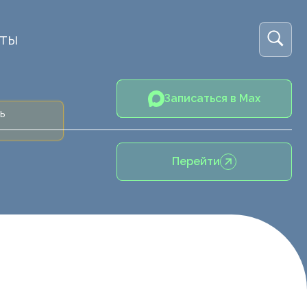
кты
Записаться в Max
ь
Перейти