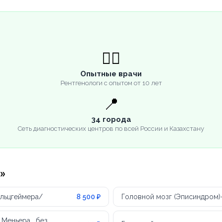
👨‍⚕️
Опытные врачи
Рентгенологи с опытом от 10 лет
📍
34 города
Сеть диагностических центров по всей России и Казахстану
»
Альцгеймера/
8 500 ₽
Головной мозг (Эписиндром)
Меньера , без