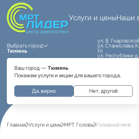
Услуги и цены
Наши 
центр диагностики
ул. В. Гнаровской
ул. Станислава К
Выбрать город
10
Тюмень
ул. Республики д
Medland — детская клиника
Ваш город —
Тюмень
ул. Станислава
Тюмень
Покажем услуги и акции для вашего города.
Карнацевича, д. 
Да, верно
Нет, другой
Главная
Услуги и цены
МРТ Головы
Головной мозг