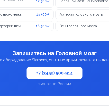
12 500 ₽
Головной мозг + ангиопрогра
позвоночника
13 500 ₽
Артерии головного мозга
 артерии шеи
16 500 ₽
Вены головного мозга
Запишитесь на Головной мозг
 оборудование Siemens, опытные врачи, результат в де
+7 (3452) 500-914
звонок по России