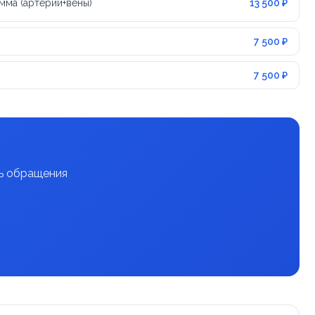
мма (артерии+вены)
13 500 ₽
7 500 ₽
7 500 ₽
нь обращения