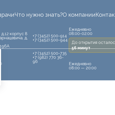
врачи
Что нужно знать?
О компании
Конта
Ежедневно
08:00-02:00
 д.12 корпус 8
+7 (3452) 500-914
арнацевича, д.
+7 (3452) 500-944
До открытия осталос
.196А
56 минут
+7 (3452) 500-735
+7 (982) 770 36-
96
10
Ежедневно
08:00 — 20:00