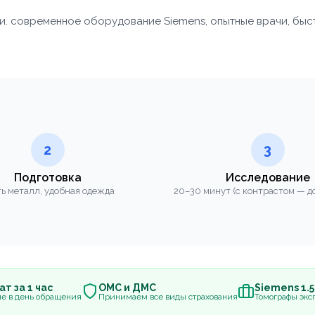
и. современное оборудование Siemens, опытные врачи, бы
2
3
Подготовка
Исследование
ь металл, удобная одежда
20–30 минут (с контрастом — до
т за 1 час
ОМС и ДМС
Siemens 1.
е в день обращения
Принимаем все виды страхования
Томографы эксп