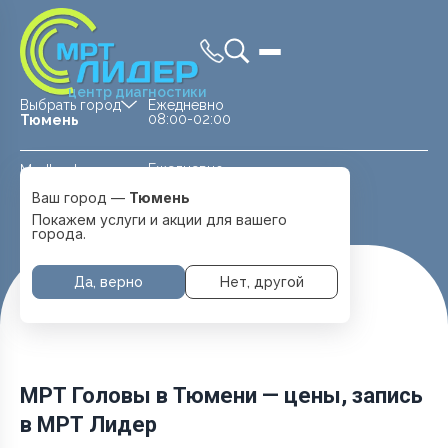
центр диагностики
Выбрать город
Ежедневно
08:00-02:00
Тюмень
Ежедневно
Medland —
08:00 — 20:00
детская клиника
Ваш город —
Тюмень
Перейти
Тюмень
Покажем услуги и акции для вашего
города.
Да, верно
Нет, другой
Главная
Услуги и цены
МРТ Головы
МРТ Головы в Тюмени — цены, запись
в МРТ Лидер