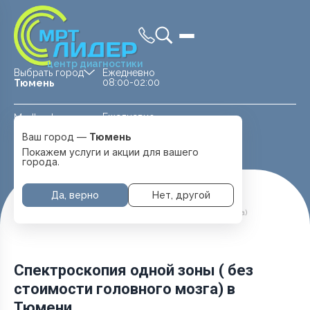
центр диагностики
Выбрать город
Ежедневно
08:00-02:00
Тюмень
Ежедневно
Medland —
08:00 — 20:00
детская клиника
Ваш город —
Тюмень
Перейти
Тюмень
Покажем услуги и акции для вашего
города.
Да, верно
Нет, другой
Главная
Услуги и цены
МРТ Головы
Спектроскопия одной зоны ( без стоимости головного мозга)
Спектроскопия одной зоны ( без
стоимости головного мозга) в
Тюмени