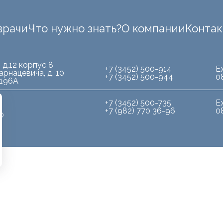
врачи
Что нужно знать?
О компании
Конта
 д.12 корпус 8
+7 (3452) 500-914
Е
арнацевича, д. 10
+7 (3452) 500-944
0
.196А
+7 (3452) 500-735
Е
+7 (982) 770 36-96
0
10