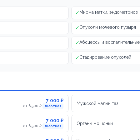
✓
Миома матки, эндометриоз
✓
Опухоли мочевого пузыря
✓
Абсцессы и воспалительны
✓
Стадирование опухолей
7 000 ₽
Мужской малый таз
от 6 500 ₽
льготная
7 000 ₽
Органы мошонки
от 6 500 ₽
льготная