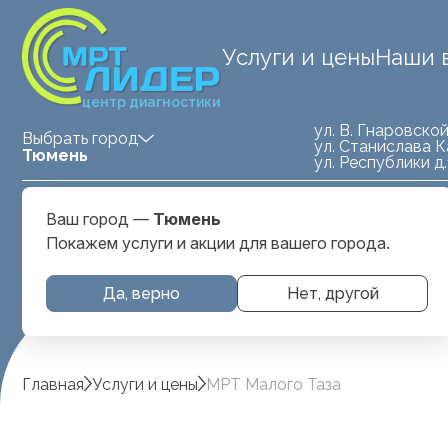
Услуги и цены
Наши 
центр диагностики
ул. В. Гнаровской
Выбрать город
ул. Станислава К
Тюмень
ул. Республики д
Medland — детская клиника
ул. Станислава
Ваш город —
Тюмень
Тюмень
Карнацевича, д. 
Покажем услуги и акции для вашего города.
Да, верно
Нет, другой
Главная
Услуги и цены
МРТ Малого Таза