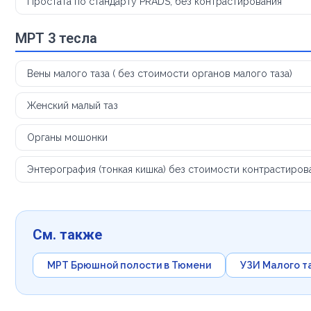
Простата по стандарту PRADS, без контрастирования
МРТ 3 тесла
Вены малого таза ( без стоимости органов малого таза)
Женский малый таз
Органы мошонки
Энтерография (тонкая кишка) без стоимости контрастиров
См. также
МРТ Брюшной полости в Тюмени
УЗИ Малого т