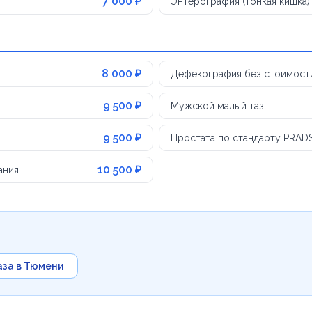
7 000 ₽
Энтерография (тонкая кишка)
8 000 ₽
Дефекография без стоимост
9 500 ₽
Мужской малый таз
9 500 ₽
Простата по стандарту PRADS
10 500 ₽
ания
аза в Тюмени