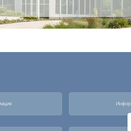
мация
Инфор