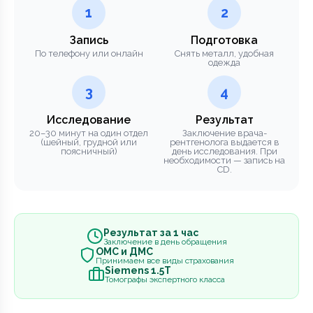
1
2
Запись
Подготовка
По телефону или онлайн
Снять металл, удобная
одежда
3
4
Исследование
Результат
20–30 минут на один отдел
Заключение врача-
(шейный, грудной или
рентгенолога выдается в
поясничный)
день исследования. При
необходимости — запись на
CD.
Результат за 1 час
Заключение в день обращения
ОМС и ДМС
Принимаем все виды страхования
Siemens 1.5Т
Томографы экспертного класса