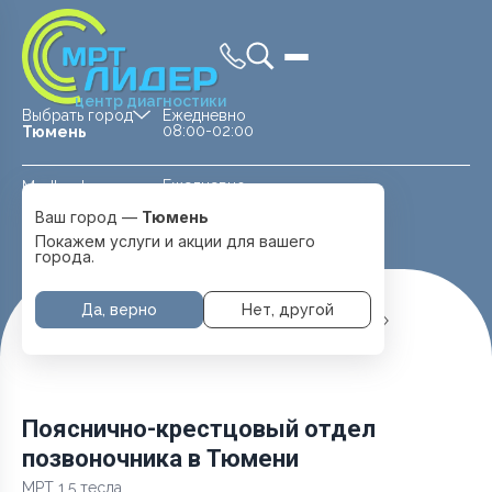
центр диагностики
Выбрать город
Ежедневно
08:00-02:00
Тюмень
Ежедневно
Medland —
08:00 — 20:00
детская клиника
Ваш город —
Тюмень
Перейти
Тюмень
Покажем услуги и акции для вашего
города.
Да, верно
Нет, другой
Главная
Услуги и цены
МРТ Позвоночника
Пояснично-крестцовый отдел позвоночника
Пояснично-крестцовый отдел
позвоночника в Тюмени
МРТ 1.5 тесла