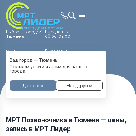
центр диагностики
Выбрать город
Ежедневно
08:00-02:00
Тюмень
Ежедневно
Medland —
08:00 — 20:00
детская клиника
Ваш город —
Тюмень
Перейти
Тюмень
Покажем услуги и акции для вашего
города.
Да, верно
Нет, другой
Главная
Услуги и цены
МРТ Позвоночника
МРТ Позвоночника в Тюмени — цены,
запись в МРТ Лидер