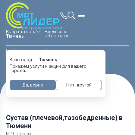
центр диагностики
Выбрать город
Ежедневно
08:00-02:00
Тюмень
Ежедневно
Medland —
08:00 — 20:00
детская клиника
Ваш город —
Тюмень
Перейти
Тюмень
Покажем услуги и акции для вашего
города.
Да, верно
Нет, другой
Главная
Услуги и цены
МРТ Суставов
Сустав (плечевой,тазобедренные)
Сустав (плечевой,тазобедренные) в
Тюмени
МРТ 3 тесла