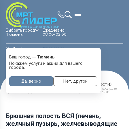
центр диагностики
Выбрать город
Ежедневно
08:00-02:00
Тюмень
Ежедневно
Medland —
08:00 — 20:00
детская клиника
Ваш город —
Тюмень
Перейти
Тюмень
Покажем услуги и акции для вашего
города.
Да, верно
Нет, другой
Главная
Услуги и цены
МРТ Брюшной полости
Брюшная полость ВСЯ (печень, желчный пузырь, желчевыводящие
пути, поджелудочная железа, селезенка, надпочечники, почки)
Брюшная полость ВСЯ (печень,
желчный пузырь, желчевыводящие