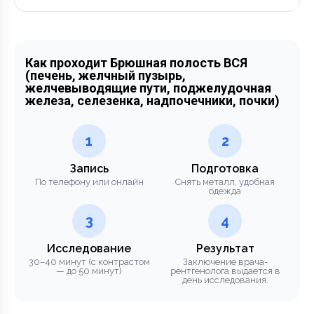
Как проходит Брюшная полость ВСЯ
(печень, желчный пузырь,
желчевыводящие пути, поджелудочная
железа, селезенка, надпочечники, почки)
1
2
Запись
Подготовка
По телефону или онлайн
Снять металл, удобная
одежда
3
4
Исследование
Результат
30–40 минут (с контрастом
Заключение врача-
— до 50 минут)
рентгенолога выдается в
день исследования.