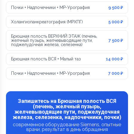
Почки + Надпочечники + МР-Урография
9 500 ₽
Холангиопанкреатография (МРХПГ)
5 000 ₽
Брюшная полость ВЕРХНИЙ ЭТАЖ (печень,
желчный пузырь, желчевыводящие пути,
7 500 ₽
поджелудочная железа, селезенка)
Брюшная полость ВСЯ + Малый таз
14 000 ₽
Почки + Надпочечники + МР-Урография
7 000 ₽
Запишитесь на Брюшная полость ВСЯ
(печень, желчный пузырь,
желчевыводящие пути, поджелудочная
железа, селезенка, надпочечники, почки)
современное оборудование Siemens, опытные
врачи, результат в день обращения