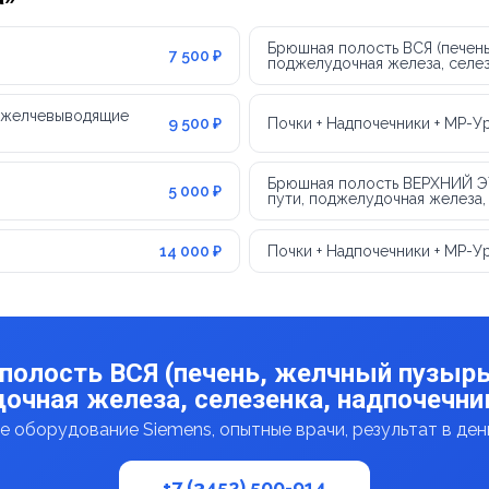
Брюшная полость ВСЯ (печень
7 500 ₽
поджелудочная железа, селез
, желчевыводящие
9 500 ₽
Почки + Надпочечники + МР-У
Брюшная полость ВЕРХНИЙ ЭТ
5 000 ₽
пути, поджелудочная железа,
14 000 ₽
Почки + Надпочечники + МР-У
полость ВСЯ (печень, желчный пузыр
очная железа, селезенка, надпочечник
 оборудование Siemens, опытные врачи, результат в де
+7 (3452) 500-914