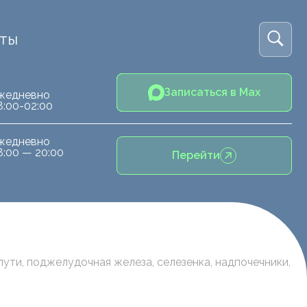
кты
Записаться в Max
жедневно
8:00-02:00
жедневно
8:00 — 20:00
Перейти
ути, поджелудочная железа, селезенка, надпочечники,