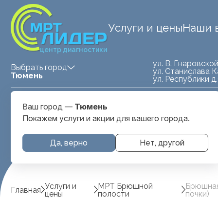
Услуги и цены
Наши 
центр диагностики
ул. В. Гнаровской
Выбрать город
ул. Станислава К
Тюмень
ул. Республики д
Medland — детская клиника
ул. Станислава
Ваш город —
Тюмень
Тюмень
Карнацевича, д. 
Покажем услуги и акции для вашего города.
Да, верно
Нет, другой
Услуги и
МРТ Брюшной
Брюшная
Главная
цены
полости
почки)