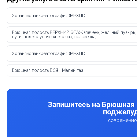
Холангиопанкреатография (МРХПГ)
Брюшная полость ВЕРХНИЙ ЭТАЖ (печень, желчный пузырь
пути, поджелудочная железа, селезенка)
Холангиопанкреатография (МРХПГ)
Брюшная полость ВСЯ + Малый таз
Запишитесь на Брюшная 
поджелуд
современное