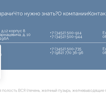
врачи
Что нужно знать?
О компании
Конта
 д.12 корпус 8
+7 (3452) 500-914
Е
арнацевича, д. 10
+7 (3452) 500-944
0
.196А
+7 (3452) 500-735
Е
+7 (982) 770 36-96
0
10
 полость ВСЯ (печень, желчный пузырь, желчевыводящие п