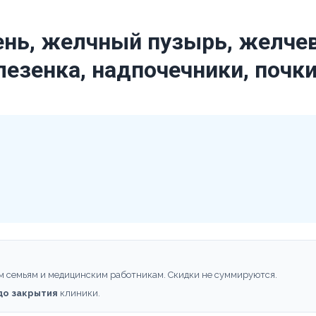
ень, желчный пузырь, желче
езенка, надпочечники, почк
м семьям и медицинским работникам. Скидки не суммируются.
 до закрытия
клиники.