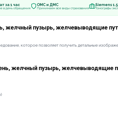
т за 1 час
ОМС и ДМС
Siemens 1.
е в день обращения
Принимаем все виды страхования
Томографы эксп
нь, желчный пузырь, желчевыводящие пут
дование, которое позволяет получить детальные изображен
чень, желчный пузырь, желчевыводящие п
з)