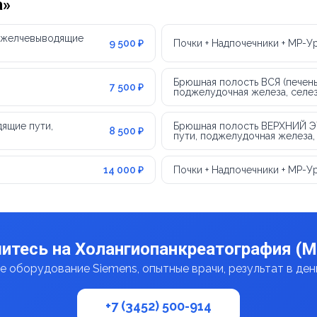
а»
, желчевыводящие
9 500 ₽
Почки + Надпочечники + МР-У
Брюшная полость ВСЯ (печень
7 500 ₽
поджелудочная железа, селез
дящие пути,
Брюшная полость ВЕРХНИЙ ЭТ
8 500 ₽
пути, поджелудочная железа,
14 000 ₽
Почки + Надпочечники + МР-У
итесь на Холангиопанкреатография (
 оборудование Siemens, опытные врачи, результат в де
+7 (3452) 500-914