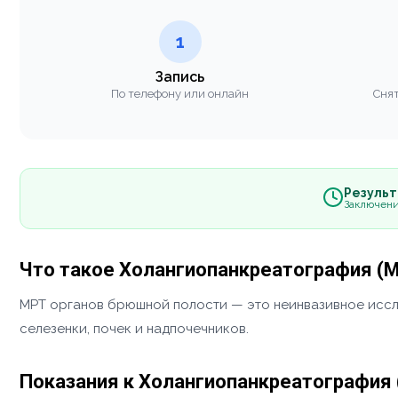
1
Запись
По телефону или онлайн
Снят
Результа
Заключени
Что такое Холангиопанкреатография (
МРТ органов брюшной полости — это неинвазивное иссле
селезенки, почек и надпочечников.
Показания к Холангиопанкреатография