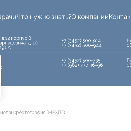
врачи
Что нужно знать?
О компании
Конта
 д.12 корпус 8
+7 (3452) 500-914
Е
арнацевича, д. 10
+7 (3452) 500-944
0
.196А
+7 (3452) 500-735
Е
+7 (982) 770 36-96
0
10
гиопанкреатография (МРХПГ)