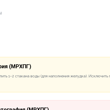
з)
фия (МРХПГ)
ыпить 1–2 стакана воды (для наполнения желудка). Исключит
атография (МРХПГ)