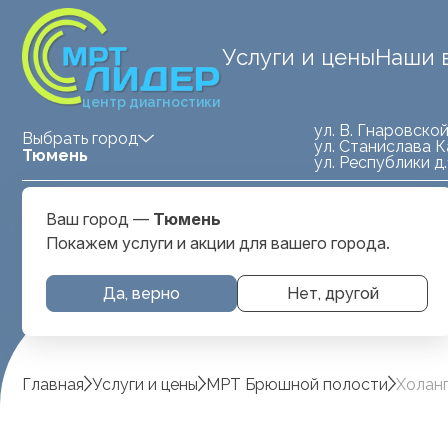
Услуги и цены
Наши 
центр диагностики
ул. В. Гнаровской
Выбрать город
ул. Станислава К
Тюмень
ул. Республики д
Medland — детская клиника
ул. Станислава
Ваш город —
Тюмень
Тюмень
Карнацевича, д. 
Покажем услуги и акции для вашего города.
Да, верно
Нет, другой
Главная
Услуги и цены
МРТ Брюшной полости
Холан