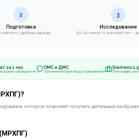
2
3
Подготовка
Исследование
ь металл, удобная одежда
30–40 минут (с контрастом — до
т за 1 час
ОМС и ДМС
Siemens 1.
е в день обращения
Принимаем все виды страхования
Томографы эксп
МРХПГ)?
дование, которое позволяет получить детальные изображен
 (МРХПГ)