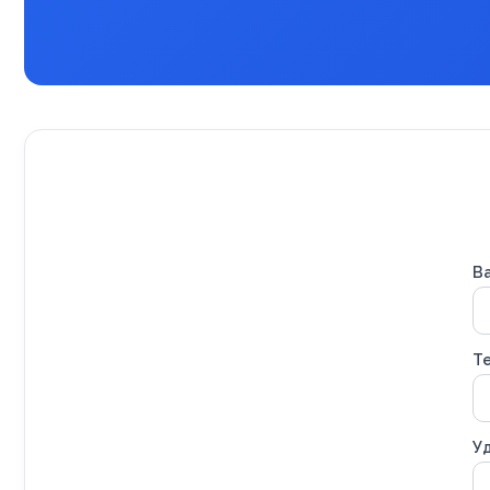
В
Т
Уд