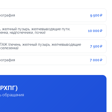
рография
9 500 ₽
, желчный пузырь, желчевыводящие пути,
10 000 ₽
енка, надпочечники, почки)
АЖ (печень, желчный пузырь, желчевыводящие
7 500 ₽
 селезенка)
рография
7 000 ₽
МРХПГ)
нь обращения