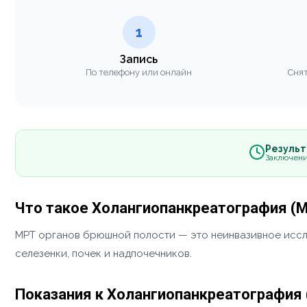
1
Запись
По телефону или онлайн
Снят
Результа
Заключени
Что такое Холангиопанкреатография (
МРТ органов брюшной полости — это неинвазивное иссле
селезенки, почек и надпочечников.
Показания к Холангиопанкреатография