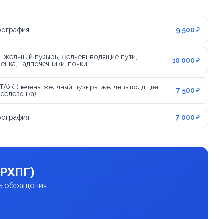
рография
9 500 ₽
, желчный пузырь, желчевыводящие пути,
10 000 ₽
енка, надпочечники, почки)
АЖ (печень, желчный пузырь, желчевыводящие
7 500 ₽
 селезенка)
рография
7 000 ₽
МРХПГ)
нь обращения