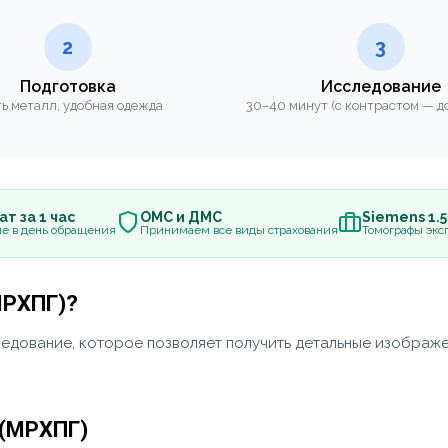
2
3
Подготовка
Исследование
ь металл, удобная одежда
30–40 минут (с контрастом — до
т за 1 час
ОМС и ДМС
Siemens 1.
е в день обращения
Принимаем все виды страхования
Томографы эксп
МРХПГ)?
дование, которое позволяет получить детальные изображен
 (МРХПГ)