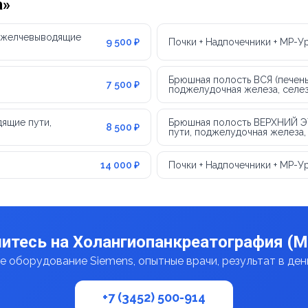
а»
, желчевыводящие
9 500 ₽
Почки + Надпочечники + МР-У
Брюшная полость ВСЯ (печень
7 500 ₽
поджелудочная железа, селез
дящие пути,
Брюшная полость ВЕРХНИЙ ЭТ
8 500 ₽
пути, поджелудочная железа,
14 000 ₽
Почки + Надпочечники + МР-У
итесь на Холангиопанкреатография (
 оборудование Siemens, опытные врачи, результат в де
+7 (3452) 500-914