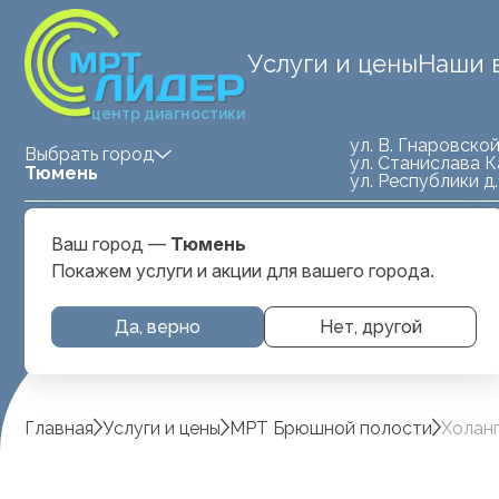
Услуги и цены
Наши 
центр диагностики
ул. В. Гнаровской
Выбрать город
ул. Станислава К
Тюмень
ул. Республики д
Medland — детская клиника
ул. Станислава
Ваш город —
Тюмень
Тюмень
Карнацевича, д. 
Покажем услуги и акции для вашего города.
Да, верно
Нет, другой
Главная
Услуги и цены
МРТ Брюшной полости
Холан