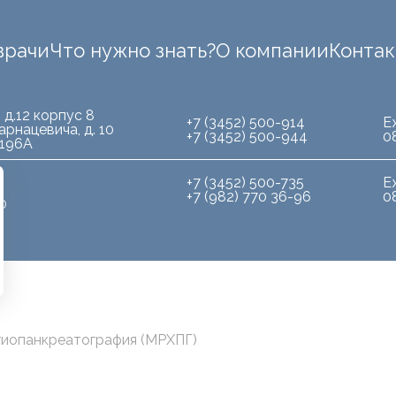
врачи
Что нужно знать?
О компании
Конта
 д.12 корпус 8
+7 (3452) 500-914
Е
арнацевича, д. 10
+7 (3452) 500-944
0
.196А
+7 (3452) 500-735
Е
+7 (982) 770 36-96
0
10
гиопанкреатография (МРХПГ)