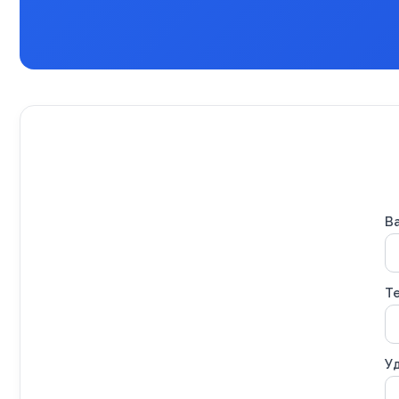
В
Т
Уд