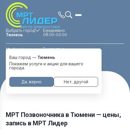
центр диагностики
Выбрать город
Ежедневно
08:00-02:00
Тюмень
Ежедневно
Medland —
08:00 — 20:00
детская клиника
Ваш город —
Тюмень
Перейти
Тюмень
Покажем услуги и акции для вашего
города.
Да, верно
Нет, другой
Главная
Услуги и цены
МРТ Позвоночника
МРТ Позвоночника в Тюмени — цены,
запись в МРТ Лидер