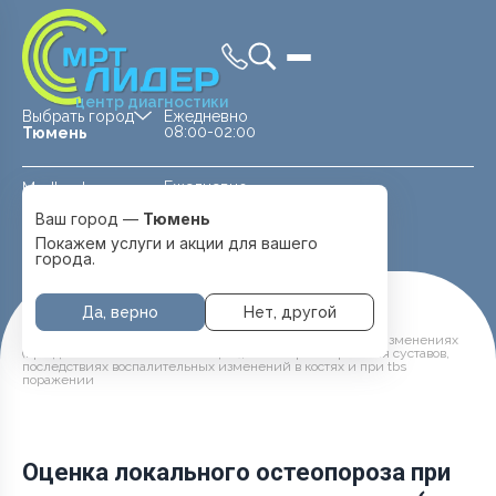
центр диагностики
Выбрать город
Ежедневно
08:00-02:00
Тюмень
Ежедневно
Medland —
08:00 — 20:00
детская клиника
Ваш город —
Тюмень
Перейти
Тюмень
Покажем услуги и акции для вашего
города.
Да, верно
Нет, другой
Главная
Услуги и цены
Денситометрия
Оценка локального остеопороза при посттравматических изменениях
(при длительной иммобилизации), после протезирования суставов,
последствиях воспалительных изменений в костях и при tbs
поражении
Оценка локального остеопороза при