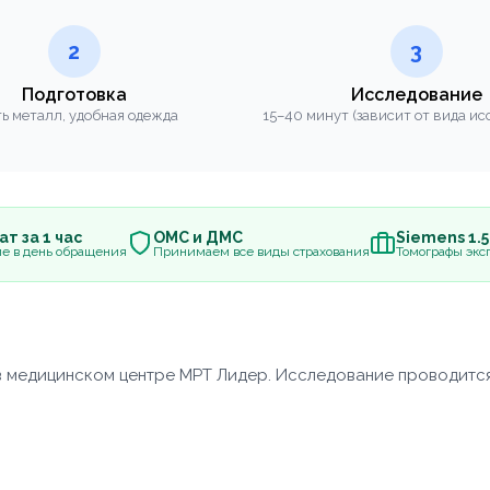
2
3
Подготовка
Исследование
ь металл, удобная одежда
15–40 минут (зависит от вида ис
т за 1 час
ОМС и ДМС
Siemens 1.
е в день обращения
Принимаем все виды страхования
Томографы эксп
 в медицинском центре МРТ Лидер. Исследование проводит