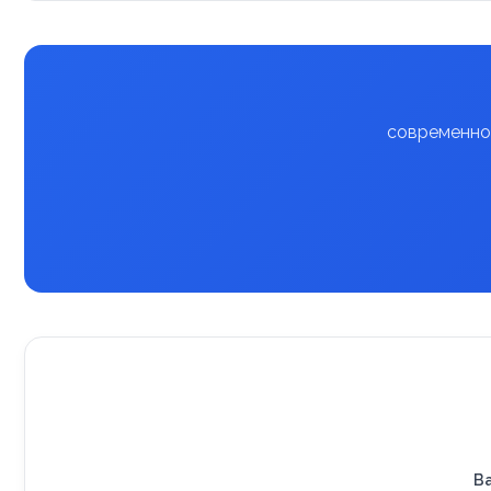
современное
В