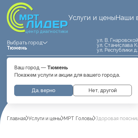
Услуги и цены
Наши 
центр диагностики
ул. В. Гнаровской
Выбрать город
ул. Станислава К
Тюмень
ул. Республики д
Medland — детская клиника
ул. Станислава
Ваш город —
Тюмень
Тюмень
Карнацевича, д. 
Покажем услуги и акции для вашего города.
Да, верно
Нет, другой
Главная
Услуги и цены
МРТ Головы
Здоровая поясниц