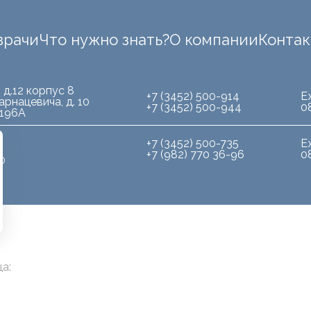
врачи
Что нужно знать?
О компании
Конта
 д.12 корпус 8
+7 (3452) 500-914
Е
арнацевича, д. 10
+7 (3452) 500-944
0
.196А
+7 (3452) 500-735
Е
+7 (982) 770 36-96
0
10
а: