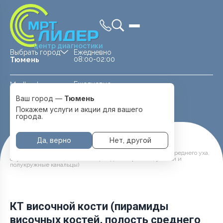
центр диагностики
Выбрать город
Ежедневно
08:00-02:00
Тюмень
Ежедневно
Medland —
08:00 — 20:00
детская клиника
Ваш город —
Тюмень
Перейти
Тюмень
Покажем услуги и акции для вашего
города.
Да, верно
Нет, другой
Главная
Услуги и цены
КТ височной кости (пирамиды височных костей, полость среднего уха,
слуховые косточки,ячейки сосцевидных отростков, улитки и
полукружные канальцы)
КТ височной кости (пирамиды
височных костей, полость среднего