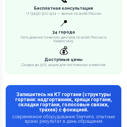
Бесплатная консультация
+7 (3452) 500-914 — звонок по всей России
📍
34 города
Сеть диагностических центров по всей России и
Казахстану
💰
Доступные цены
Скидки до 30%, акции для постоянных клиентов
Запишитесь на КТ гортани (структуры
гортани: надгортанник, хрящи гортани,
складки гортани, голосовые связки,
трахея) с фонацией.
современное оборудование Siemens, опытные
врачи, результат в день обращения