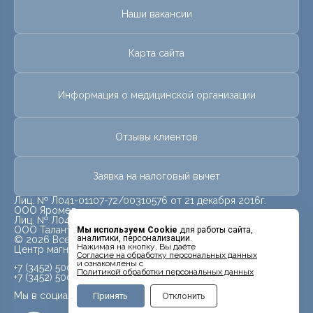
Наши вакансии
Карта сайта
Информация о медицинской организации
Отзывы клиентов
Заявка на налоговый вычет
Лиц. № Л041-01107-72/00310576 от 21 декабря 2016г.
ООО Яромед
Лиц. № Л041-01107-72/00623073 от 31 октября 2022г.
ООО Талант
Мы используем Cookie
для работы сайта,
аналитики, персонализации.
© 2026 Все права защищены.
Нажимая на кнопку, Вы даёте
Центр магнитно-резонансной томографии «МРТ Лидер»
Cогласие на обработку персональных данных
и ознакомлены с
+7 (3452) 500-914
Политикой обработки персональных данных
+7 (3452) 500-944
Мы в социальных сетях
Принять
Отклонить