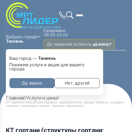
центр диагностики
Ежедневно
08:00-02:00
Выбрать город
Тюмень
До закрытия осталось
45 минут
Medland —
Ваш город —
Тюмень
детская клиника
Ежедневно
Тюмень
Покажем услуги и акции для вашего
08:00 — 20:00
города.
Перейти
Да, верно
Нет, другой
Главная
Услуги и цены
КТ гортани (структуры гортани: надгортанник, хрящи гортани, складки
гортани, голосовые связки, трахея) с фонацией.
КТ гортани (структуры гортани: