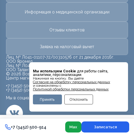
Информация о медицинской организации
Отзывы клиентов
Заявка на налоговый вычет
Лиц. № Л041-01107-72/00310576 от 21 декабря 2016г.
ООО Яромед
Лиц. № Л041-01107-72/00623073 от 31 октября 2022г.
ООО Талант
Мы используем Cookie
для работы сайта,
© 2026 Все права защищены.
аналитики, персонализации.
Центр магнитно-резонансной томографии «МРТ Лидер»
Нажимая на кнопку, Вы даёте
Cогласие на обработку персональных данных
+7 (3452) 500-914
и ознакомлены с
Политикой обработки персональных данных
+7 (3452) 500-944
Мы в социальных сетях
Принять
Отклонить
5 500 ₽
+7 (3452) 500-914
+7 (3452) 500-914
Max
Записаться
Контакты
Врачи
Поиск
Записаться в Max
Услуги