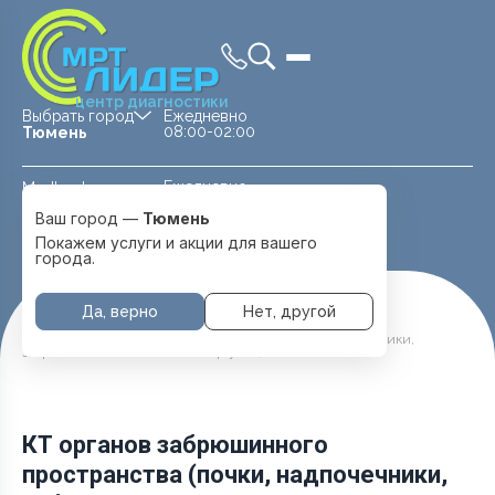
центр диагностики
Выбрать город
Ежедневно
08:00-02:00
Тюмень
Ежедневно
Medland —
08:00 — 20:00
детская клиника
Ваш город —
Тюмень
Перейти
Тюмень
Покажем услуги и акции для вашего
города.
Да, верно
Нет, другой
Главная
Услуги и цены
КТ органов забрюшинного пространства (почки, надпочечники,
забрюшинная клетчатка и лимфоузлы)
КТ органов забрюшинного
пространства (почки, надпочечники,