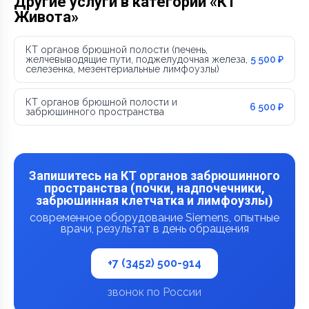
Другие услуги в категории «КТ
Живота»
КТ органов брюшной полости (печень,
желчевыводящие пути, поджелудочная железа,
5 500 ₽
селезенка, мезентериальные лимфоузлы)
КТ органов брюшной полости и
6 500 ₽
забрюшинного пространства
Запишитесь на КТ органов забрюшинного
пространства (почки, надпочечники,
забрюшинная клетчатка и лимфоузлы)
современное оборудование Siemens, опытные
врачи, результат в день обращения
+7 (3452) 500-914
звонок по России