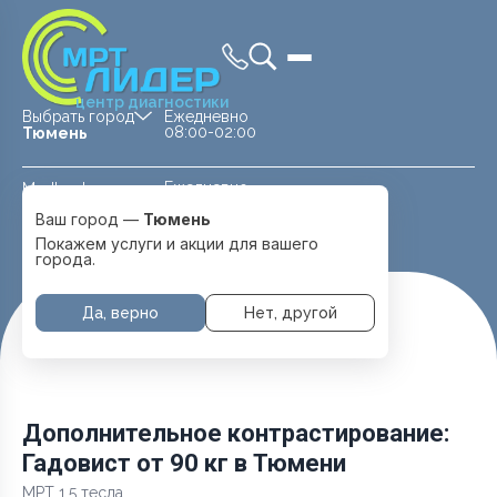
центр диагностики
Выбрать город
Ежедневно
08:00-02:00
Тюмень
Ежедневно
Medland —
08:00 — 20:00
детская клиника
Ваш город —
Тюмень
Перейти
Тюмень
Покажем услуги и акции для вашего
города.
Да, верно
Нет, другой
Главная
Услуги и цены
Дополнительное контрастирование: Гадовист от 90 кг
Дополнительное контрастирование:
Гадовист от 90 кг в Тюмени
МРТ 1.5 тесла