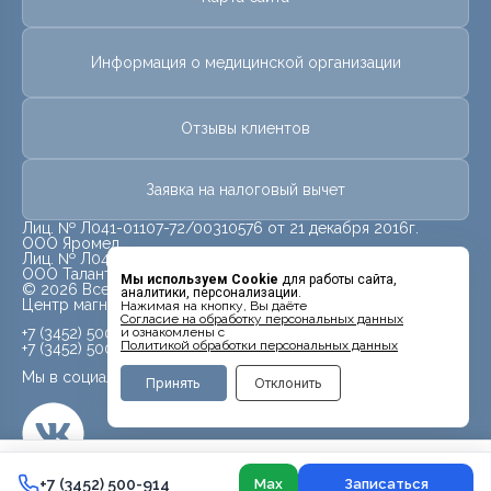
Информация о медицинской организации
Отзывы клиентов
Заявка на налоговый вычет
Лиц. № Л041-01107-72/00310576 от 21 декабря 2016г.
ООО Яромед
Лиц. № Л041-01107-72/00623073 от 31 октября 2022г.
ООО Талант
Мы используем Cookie
для работы сайта,
© 2026 Все права защищены.
аналитики, персонализации.
Центр магнитно-резонансной томографии «МРТ Лидер»
Нажимая на кнопку, Вы даёте
Cогласие на обработку персональных данных
+7 (3452) 500-914
и ознакомлены с
Политикой обработки персональных данных
+7 (3452) 500-944
Мы в социальных сетях
Принять
Отклонить
7 500 ₽
+7 (3452) 500-914
+7 (3452) 500-914
Max
Записаться