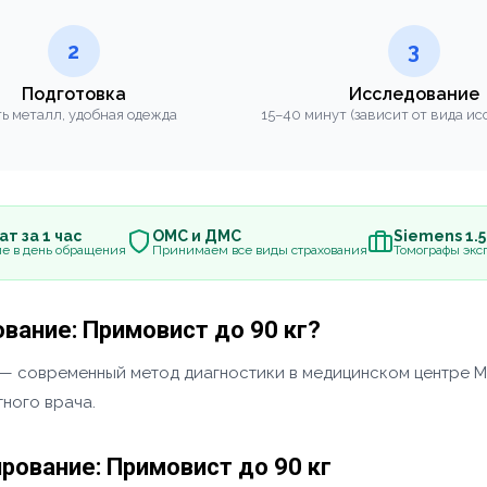
2
3
Подготовка
Исследование
ь металл, удобная одежда
15–40 минут (зависит от вида ис
т за 1 час
ОМС и ДМС
Siemens 1.
е в день обращения
Принимаем все виды страхования
Томографы эксп
вание: Примовист до 90 кг?
 — современный метод диагностики в медицинском центре 
ного врача.
рование: Примовист до 90 кг