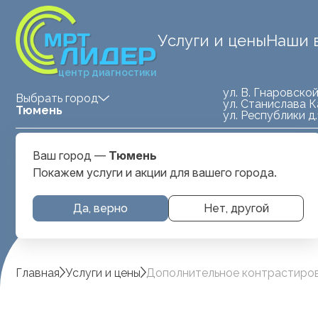
Услуги и цены
Наши 
центр диагностики
ул. В. Гнаровской
Выбрать город
ул. Станислава К
Тюмень
ул. Республики д
Medland — детская клиника
ул. Станислава
Ваш город —
Тюмень
Тюмень
Карнацевича, д. 
Покажем услуги и акции для вашего города.
Да, верно
Нет, другой
Главная
Услуги и цены
Дополнительное контрастиров