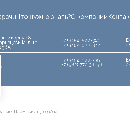
врачи
Что нужно знать?
О компании
Конта
 д.12 корпус 8
+7 (3452) 500-914
Е
арнацевича, д. 10
+7 (3452) 500-944
0
.196А
+7 (3452) 500-735
Е
+7 (982) 770 36-96
0
10
ание: Примовист до 90 кг