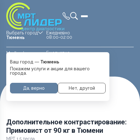
центр диагностики
Выбрать город
Ежедневно
08:00-02:00
Тюмень
Ежедневно
Medland —
08:00 — 20:00
детская клиника
Ваш город —
Тюмень
Перейти
Тюмень
Покажем услуги и акции для вашего
города.
Да, верно
Нет, другой
Главная
Услуги и цены
Дополнительное контрастирование: Примовист от 90 кг
Дополнительное контрастирование:
Примовист от 90 кг в Тюмени
МРТ 1.5 тесла