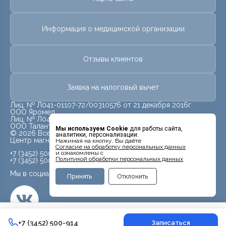
Информация о медицинской организации
Отзывы клиентов
Заявка на налоговый вычет
Лиц. № Л041-01107-72/00310576 от 21 декабря 2016г.
ООО Яромед
Лиц. № Л041-01107-72/00623073 от 31 октября 2022г.
ООО Талант
Мы используем Cookie
для работы сайта,
© 2026 Все права защищены.
аналитики, персонализации.
Центр магнитно-резонансной томографии «МРТ Лидер»
Нажимая на кнопку, Вы даёте
Cогласие на обработку персональных данных
+7 (3452) 500-914
и ознакомлены с
Политикой обработки персональных данных
+7 (3452) 500-944
Мы в социальных сетях
Принять
Отклонить
18 000 ₽
+7 (3452) 500-914
+7 (3452) 500-914
Записаться