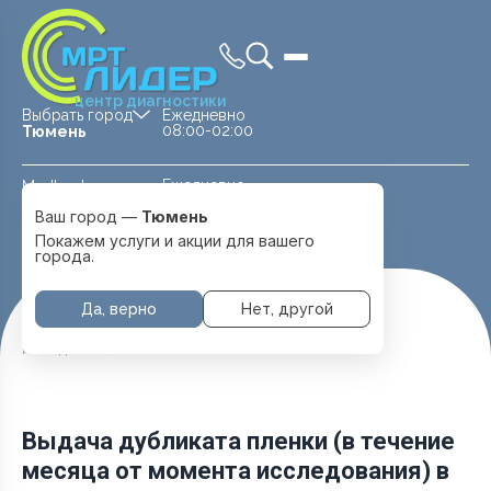
центр диагностики
Выбрать город
Ежедневно
08:00-02:00
Тюмень
Ежедневно
Medland —
08:00 — 20:00
детская клиника
Ваш город —
Тюмень
Перейти
Тюмень
Покажем услуги и акции для вашего
города.
Да, верно
Нет, другой
Главная
Услуги и цены
Выдача дубликата пленки (в течение месяца от момента
исследования)
Выдача дубликата пленки (в течение
месяца от момента исследования) в