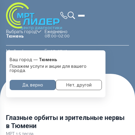
центр диагностики
Выбрать город
Ежедневно
08:00-02:00
Тюмень
Ежедневно
Medland —
08:00 — 20:00
детская клиника
Ваш город —
Тюмень
Перейти
Тюмень
Покажем услуги и акции для вашего
города.
Да, верно
Нет, другой
Главная
Услуги и цены
МРТ Головы
Глазные орбиты и зрительные нервы
Глазные орбиты и зрительные нервы
в Тюмени
МРТ 1.5 тесла