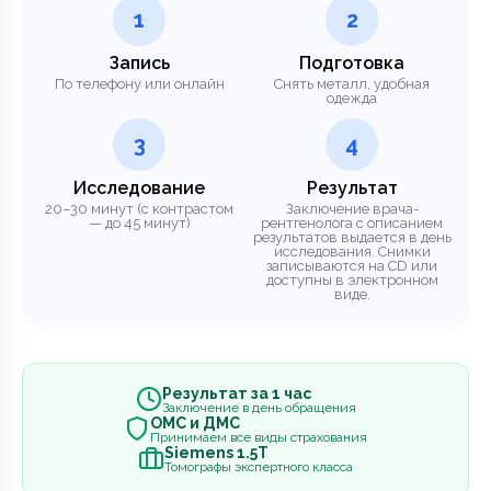
1
2
Запись
Подготовка
По телефону или онлайн
Снять металл, удобная
одежда
3
4
Исследование
Результат
20–30 минут (с контрастом
Заключение врача-
— до 45 минут)
рентгенолога с описанием
результатов выдается в день
исследования. Снимки
записываются на CD или
доступны в электронном
виде.
Результат за 1 час
Заключение в день обращения
ОМС и ДМС
Принимаем все виды страхования
Siemens 1.5Т
Томографы экспертного класса