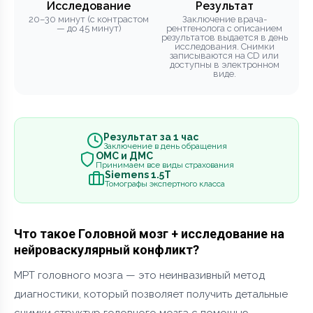
Исследование
Результат
20–30 минут (с контрастом
Заключение врача-
— до 45 минут)
рентгенолога с описанием
результатов выдается в день
исследования. Снимки
записываются на CD или
доступны в электронном
виде.
Результат за 1 час
Заключение в день обращения
ОМС и ДМС
Принимаем все виды страхования
Siemens 1.5Т
Томографы экспертного класса
Что такое Головной мозг + исследование на
нейроваскулярный конфликт?
МРТ головного мозга — это неинвазивный метод
диагностики, который позволяет получить детальные
снимки структур головного мозга с помощью