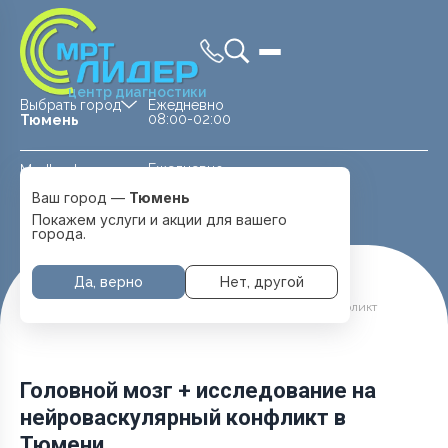
центр диагностики
Выбрать город
Ежедневно
08:00-02:00
Тюмень
Ежедневно
Medland —
08:00 — 20:00
детская клиника
Ваш город —
Тюмень
Перейти
Тюмень
Покажем услуги и акции для вашего
города.
Да, верно
Нет, другой
Главная
Услуги и цены
МРТ Головы
Головной мозг + исследование на нейроваскулярный конфликт
Головной мозг + исследование на
нейроваскулярный конфликт в
Тюмени