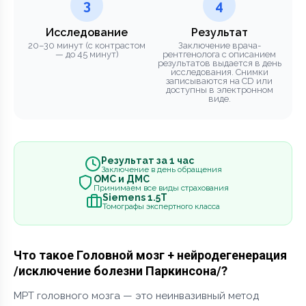
3
4
Исследование
Результат
20–30 минут (с контрастом
Заключение врача-
— до 45 минут)
рентгенолога с описанием
результатов выдается в день
исследования. Снимки
записываются на CD или
доступны в электронном
виде.
Результат за 1 час
Заключение в день обращения
ОМС и ДМС
Принимаем все виды страхования
Siemens 1.5Т
Томографы экспертного класса
Что такое Головной мозг + нейродегенерация
/исключение болезни Паркинсона/?
МРТ головного мозга — это неинвазивный метод