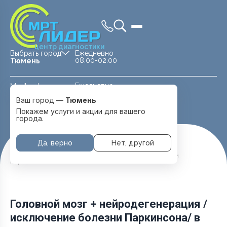
центр диагностики
Выбрать город
Ежедневно
08:00-02:00
Тюмень
Ежедневно
Medland —
08:00 — 20:00
детская клиника
Ваш город —
Тюмень
Перейти
Тюмень
Покажем услуги и акции для вашего
города.
Да, верно
Нет, другой
Главная
Услуги и цены
МРТ Головы
Головной мозг + нейродегенерация /исключение болезни
Паркинсона/
Головной мозг + нейродегенерация /
исключение болезни Паркинсона/ в