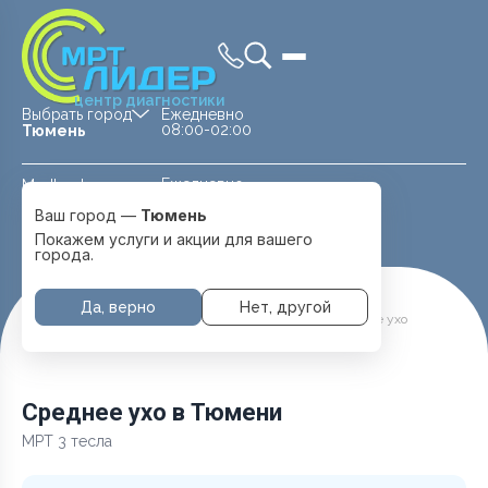
центр диагностики
Выбрать город
Ежедневно
08:00-02:00
Тюмень
Ежедневно
Medland —
08:00 — 20:00
детская клиника
Ваш город —
Тюмень
Перейти
Тюмень
Покажем услуги и акции для вашего
города.
Да, верно
Нет, другой
Главная
Услуги и цены
МРТ Головы
Среднее ухо
Среднее ухо в Тюмени
МРТ 3 тесла