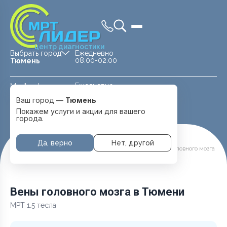
центр диагностики
Выбрать город
Ежедневно
08:00-02:00
Тюмень
Ежедневно
Medland —
08:00 — 20:00
детская клиника
Ваш город —
Тюмень
Перейти
Тюмень
Покажем услуги и акции для вашего
города.
Да, верно
Нет, другой
Главная
Услуги и цены
МРТ Головы
Вены головного мозга
Вены головного мозга в Тюмени
МРТ 1.5 тесла