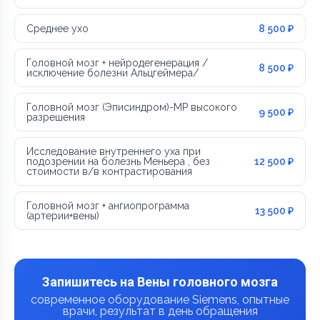
Среднее ухо
8 500 ₽
Головной мозг + нейродегенерация /
8 500 ₽
исключение болезни Альцгеймера/
Головной мозг (Эписиндром)-МР высокого
9 500 ₽
разрешения
Исследование внутреннего уха при
подозрении на болезнь Меньера , без
12 500 ₽
стоимости в/в контрастирования
Головной мозг + ангиопрограмма
13 500 ₽
(артерии+вены)
Запишитесь на Вены головного мозга
современное оборудование Siemens, опытные
врачи, результат в день обращения