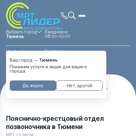
центр диагностики
Выбрать город
Ежедневно
08:00-02:00
Тюмень
Ежедневно
Medland —
08:00 — 20:00
детская клиника
Ваш город —
Тюмень
Перейти
Тюмень
Покажем услуги и акции для вашего
города.
Да, верно
Нет, другой
Главная
Услуги и цены
МРТ Позвоночника
Пояснично-крестцовый отдел позвоночника
Пояснично-крестцовый отдел
позвоночника в Тюмени
МРТ 1.5 тесла