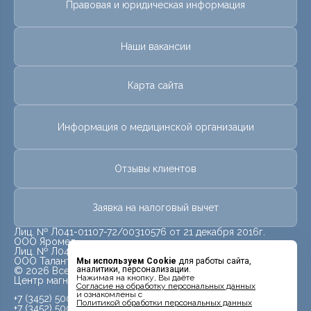
Правовая и юридическая информация
Наши вакансии
Карта сайта
Информация о медицинской организации
Отзывы клиентов
Заявка на налоговый вычет
Лиц. № Л041-01107-72/00310576 от 21 декабря 2016г.
ООО Яромед
Лиц. № Л041-01107-72/00623073 от 31 октября 2022г.
ООО Талант
Мы используем Cookie
для работы сайта,
аналитики, персонализации.
© 2026 Все права защищены.
Нажимая на кнопку, Вы даёте
Центр магнитно-резонансной томографии «МРТ Лидер»
Cогласие на обработку персональных данных
и ознакомлены с
+7 (3452) 500-914
Политикой обработки персональных данных
+7 (3452) 500-944