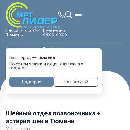
центр диагностики
Выбрать город
Ежедневно
08:00-02:00
Тюмень
Ежедневно
Medland —
08:00 — 20:00
детская клиника
Ваш город —
Тюмень
Перейти
Тюмень
Покажем услуги и акции для вашего
города.
Да, верно
Нет, другой
Главная
Услуги и цены
МРТ Позвоночника
Шейный отдел позвоночника + артерии шеи
Шейный отдел позвоночника +
артерии шеи в Тюмени
МРТ 3 тесла