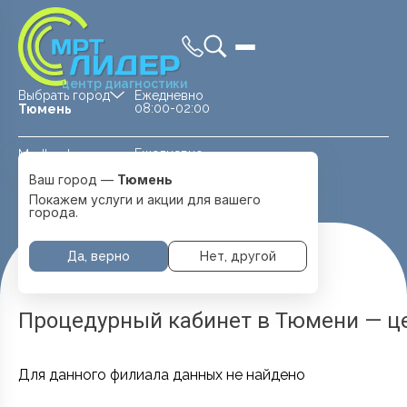
центр диагностики
Выбрать город
Ежедневно
08:00-02:00
Тюмень
Ежедневно
Medland —
08:00 — 20:00
детская клиника
Ваш город —
Тюмень
Перейти
Тюмень
Покажем услуги и акции для вашего
города.
Да, верно
Нет, другой
Главная
Услуги и цены
Процедурный Кабинет
Процедурный кабинет в Тюмени — це
Для данного филиала данных не найдено