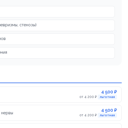
невризмы, стенозы)
нов
ения
4 500 ₽
от 4 200 ₽
льготная
4 500 ₽
е нервы
от 4 200 ₽
льготная