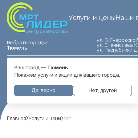
Услуги и цены
Наши 
центр диагностики
ул. В. Гнаровской
Выбрать город
ул. Станислава К
Тюмень
ул. Республики д
Medland — детская клиника
ул. Станислава
Ваш город —
Тюмень
Тюмень
Карнацевича, д. 
Покажем услуги и акции для вашего города.
Да, верно
Нет, другой
Главная
Услуги и цены
Mrt