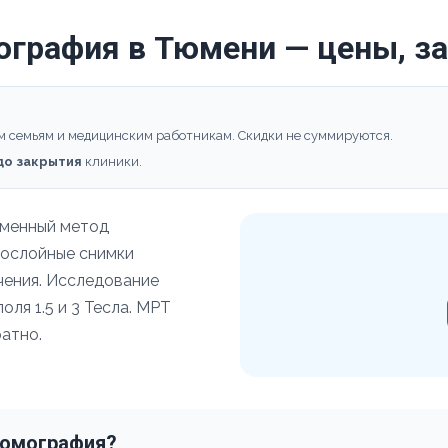
ография в Тюмени — цены, з
м семьям и медицинским работникам. Скидки не суммируются.
 до закрытия
клиники.
еменный метод
послойные снимки
учения. Исследование
ля 1.5 и 3 Тесла. МРТ
атно.
томография?