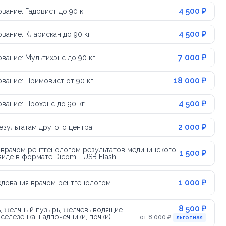
4 500 ₽
ание: Гадовист до 90 кг
4 500 ₽
ание: Кларискан до 90 кг
7 000 ₽
вание: Мультихэнс до 90 кг
18 000 ₽
вание: Примовист от 90 кг
4 500 ₽
вание: Прохэнс до 90 кг
2 000 ₽
езультатам другого центра
 врачом рентгенологом результатов медицинского
1 500 ₽
иде в формате Dicom - USB Flash
1 000 ₽
едования врачом рентгенологом
8 500 ₽
ь, желчный пузырь, желчевыводящие
селезенка, надпочечники, почки)
от 8 000 ₽
льготная