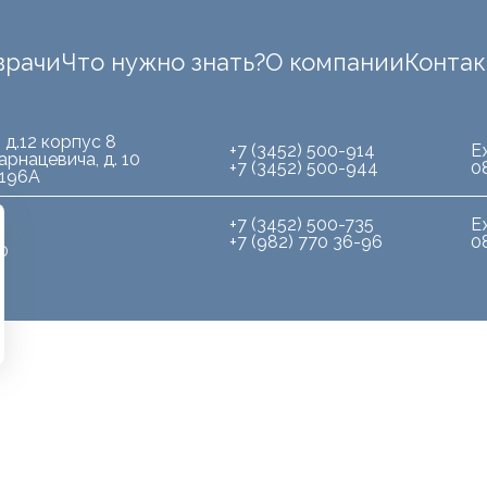
врачи
Что нужно знать?
О компании
Конта
 д.12 корпус 8
+7 (3452) 500-914
Е
арнацевича, д. 10
+7 (3452) 500-944
0
.196А
+7 (3452) 500-735
Е
+7 (982) 770 36-96
0
10