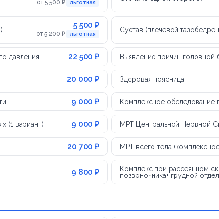
от 5 500 ₽
льготная
5 500 ₽
)
Сустав (плечевой,тазобедрен
от 5 200 ₽
льготная
22 500 ₽
о давления:
Выявление причин головной 
20 000 ₽
Здоровая поясница:
9 000 ₽
ти
Комплексное обследование пр
9 000 ₽
 (1 вариант)
МРТ Центральной Нервной С
20 700 ₽
МРТ всего тела (комплексно
Комплекс при рассеянном скл
9 800 ₽
позвоночника+ грудной отдел