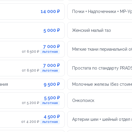
14 000 ₽
Почки + Надпочечники + МР-У
5 000 ₽
Женский малый таз
7 000 ₽
Мягкие ткани перианальной о
от 6 500 ₽
льготная
7 000 ₽
Простата по стандарту PRADS
от 6 500 ₽
льготная
9 500 ₽
ания
Молочные железы (без стоим
5 500 ₽
Онкопоиск
от 5 200 ₽
льготная
4 500 ₽
Артерии шеи + шейный отдел
от 4 200 ₽
льготная