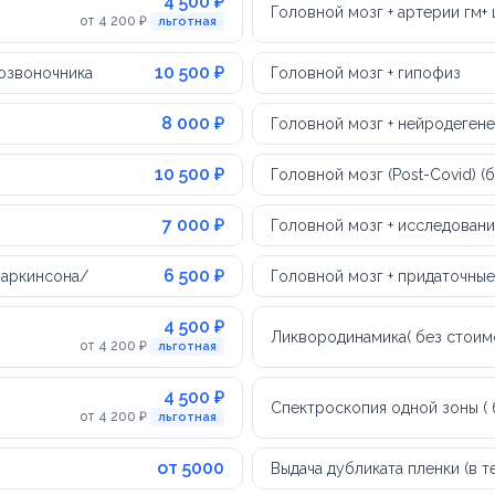
4 500 ₽
Головной мозг + артерии гм+
от 4 200 ₽
льготная
10 500 ₽
позвоночника
Головной мозг + гипофиз
8 000 ₽
Головной мозг + нейродеген
10 500 ₽
Головной мозг (Post-Covid) (
7 000 ₽
Головной мозг + исследован
6 500 ₽
Паркинсона/
Головной мозг + придаточные
4 500 ₽
Ликвородинамика( без стоим
от 4 200 ₽
льготная
4 500 ₽
Спектроскопия одной зоны ( 
от 4 200 ₽
льготная
от 5000
Выдача дубликата пленки (в 