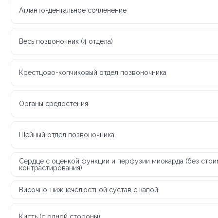
Атланто-дентальное сочленение
Весь позвоночник (4 отдела)
Крестцово-копчиковый отдел позвоночника
Органы средостения
Шейный отдел позвоночника
Сердце с оценкой функции и перфузии миокарда (без сто
контрастирования)
Височно-нижнечелюстной сустав с капой
Кисть (с одной стороны)