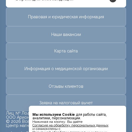
Правовая и юридическая информация
Наши вакансии
Карта сайта
Информация о медицинской организации
Отзывы клиентов
Заявка на налоговый вычет
Лиц. № Л041-01023-25/00288658 от 31 июля 2013г.
Мы используем Cookie
для работы сайта,
ООО Арион
аналитики, персонализации.
© 2026 Все права защищены.
Нажимая на кнопку, Вы даёте
Центр магнитно-резонансной томографии «МРТ Лидер»
Cогласие на обработку персональных данных
и ознакомлены с