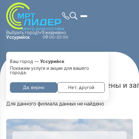
центр диагностики
Выбрать город
Ежедневно
08:00-20:00
Уссурийск
Ваш город —
Уссурийск
Главная
Услуги и цены
Кардиолог
Покажем услуги и акции для вашего
города.
Кардиолог в Уссурийске — цены и за
Да, верно
Нет, другой
Для данного филиала данных не найдено