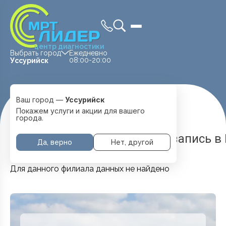
центр диагностики
Выбрать город
Ежедневно
08:00-20:00
Уссурийск
Ваш город —
Уссурийск
Главная
Услуги и цены
Лор
Покажем услуги и акции для вашего
города.
ЛОР в Уссурийске — цены и запись 
Да, верно
Нет, другой
Для данного филиала данных не найдено