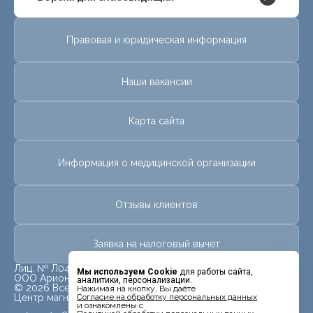
Правовая и юридическая информация
Наши вакансии
Карта сайта
Информация о медицинской организации
Отзывы клиентов
Заявка на налоговый вычет
Лиц. № Л041-01023-25/00288658 от 31 июля 2013г.
Мы используем Cookie
для работы сайта,
ООО Арион
аналитики, персонализации.
© 2026 Все права защищены.
Нажимая на кнопку, Вы даёте
Центр магнитно-резонансной томографии «МРТ Лидер»
Cогласие на обработку персональных данных
и ознакомлены с