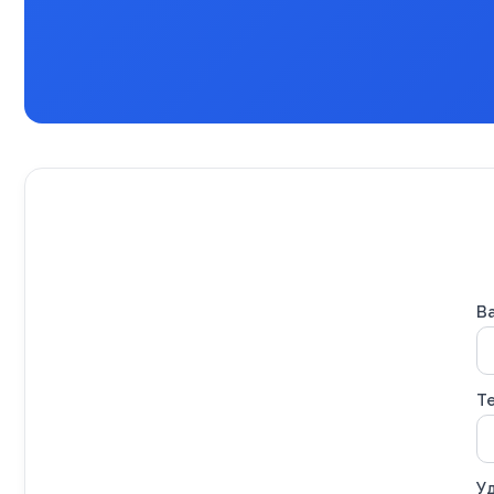
В
Т
Уд