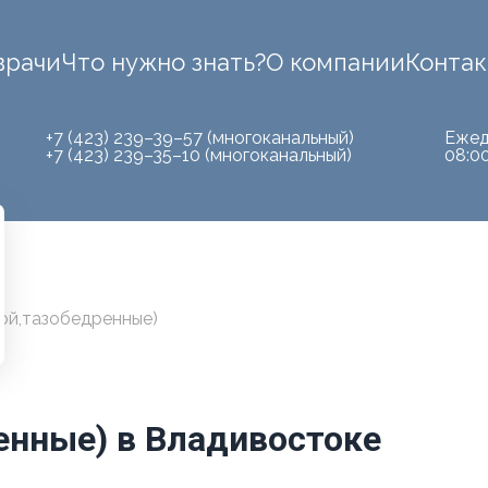
врачи
Что нужно знать?
О компании
Конта
+7 (423) 239–39–57 (многоканальный)
Ежед
+7 (423) 239–35–10 (многоканальный)
08:0
ой,тазобедренные)
енные) в Владивостоке