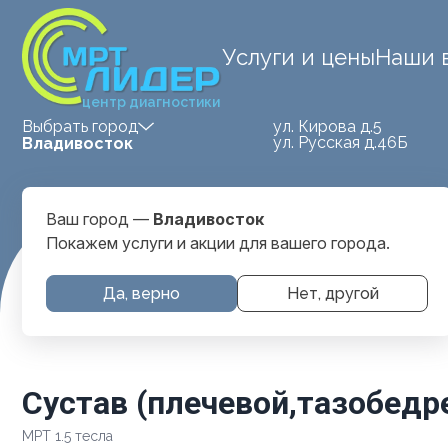
Услуги и цены
Наши 
центр диагностики
ул. Кирова д.5
Выбрать город
ул. Русская д.46Б
Владивосток
Ваш город —
Владивосток
Покажем услуги и акции для вашего города.
Главная
Услуги и цены
МРТ Суставов
Сустав (плечев
Да, верно
Нет, другой
Сустав (плечевой,тазобедр
МРТ 1.5 тесла