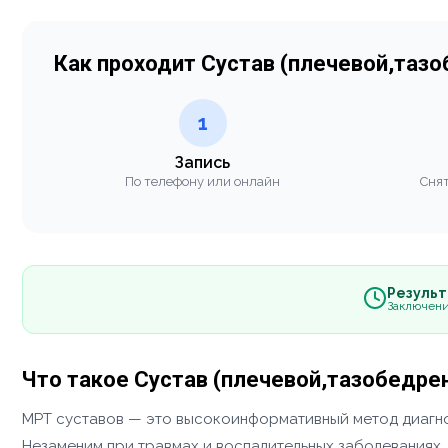
Как проходит Сустав (плечевой,таз
1
Запись
По телефону или онлайн
Снят
Результа
Заключени
Что такое Сустав (плечевой,тазобедре
МРТ суставов — это высокоинформативный метод диагнос
Незаменим при травмах и воспалительных заболеваниях.