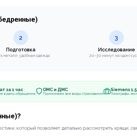
обедренные)
2
3
Подготовка
Исследование
ь металл, удобная одежда
20–30 минут на один су
т за 1 час
ОМС и ДМС
Siemens 1.
е в день обращения
Принимаем все виды страхования
Томографы эксп
нные)?
тики, который позволяет детально рассмотреть хрящи, связ