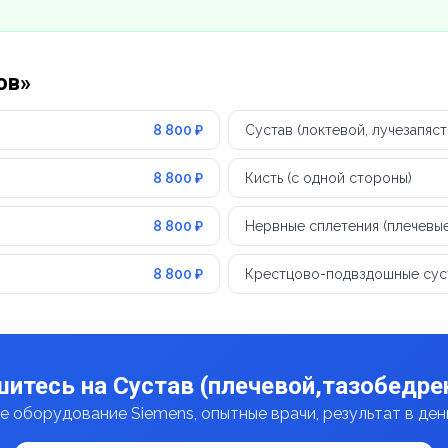
ов»
8 800 ₽
Сустав (локтевой, лучезапяс
8 800 ₽
Кисть (с одной стороны)
8 800 ₽
Нервные сплетения (плечевые
8 800 ₽
Крестцово-подвздошные сус
итесь на Сустав (плечевой,тазобедре
 оборудование Siemens, опытные врачи, результат в де