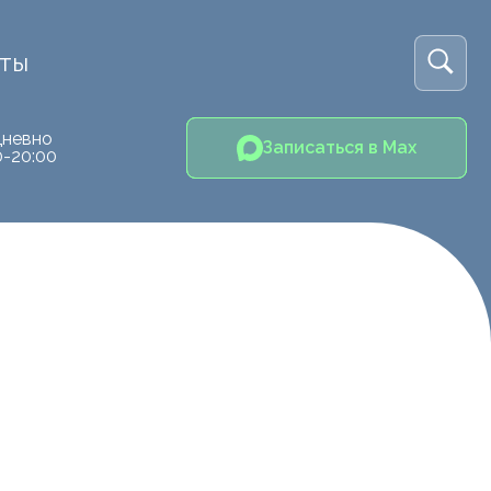
кты
невно
Записаться в Max
0-20:00