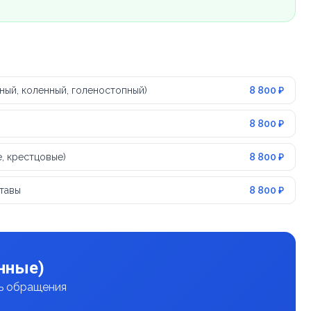
тный, коленный, голеностопный)
8 800 ₽
8 800 ₽
, крестцовые)
8 800 ₽
тавы
8 800 ₽
нные)
нь обращения