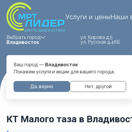
Услуги и цены
Наши 
центр диагностики
ул. Кирова д.5
Выбрать город
ул. Русская д.46Б
Владивосток
Ваш город —
Владивосток
Покажем услуги и акции для вашего города.
Главная
Услуги и цены
Kt-Malogo-Taza
Да, верно
Нет, другой
КТ Малого таза в Владивос