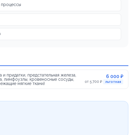
е процессы
а
а и придатки, предстательная железа,
6 000 ₽
а, лимфоузлы, кровеносные сосуды,
от 5 700 ₽
льготная
лежащие мягкие ткани)