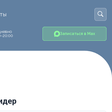
кты
невно
Записаться в Max
0-20:00
идер