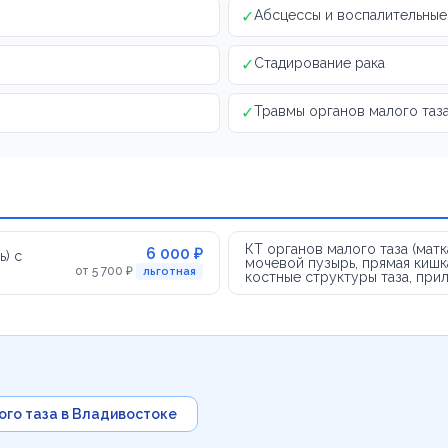
✓
Абсцессы и воспалительны
✓
Стадирование рака
✓
Травмы органов малого таз
КТ органов малого таза (матк
6 000 ₽
ь) с
мочевой пузырь, прямая кишк
от 5 700 ₽
льготная
костные структуры таза, при
го таза в Владивостоке