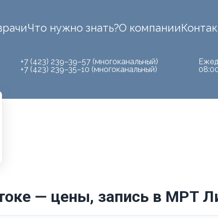
врачи
Что нужно знать?
О компании
Конта
+7 (423) 239–39–57 (многоканальный)
Ежед
+7 (423) 239–35–10 (многоканальный)
08:0
токе — цены, запись в МРТ Л