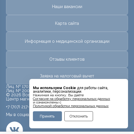
Наши вакансии
Карта сайта
Информация о медицинской организации
Отзывы клиентов
Заявка на налоговый вычет
Лиц. № 17013581 от 28 июля 2017 г.
Мы используем Cookie
для работы сайта,
Лиц. № 20009926 от 09 июля 2020 г.
аналитики, персонализации.
© 2026 Все права защищены.
Нажимая на кнопку, Вы даёте
Центр магнитно-резонансной томографии «МРТ Лидер»
Cогласие на обработку персональных данных
и ознакомлены с
Политикой обработки персональных данных
+7 (707) 217-58-40
Мы в социальных сетях
Принять
Отклонить