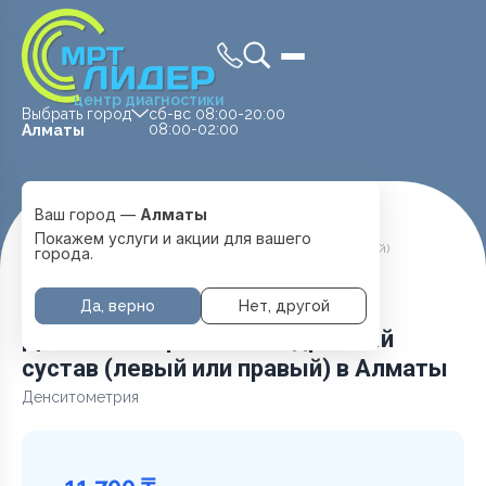
центр диагностики
Выбрать город
сб-вс 08:00-20:00
08:00-02:00
Алматы
Ваш город —
Алматы
Главная
Услуги и цены
Денситометрия
Покажем услуги и акции для вашего
Денситометрия Тазобедренный сустав (левый или правый)
города.
Да, верно
Нет, другой
Денситометрия Тазобедренный
сустав (левый или правый) в Алматы
Денситометрия
11 700 ₸