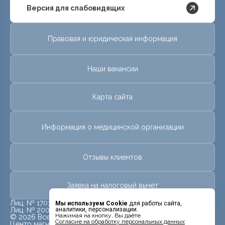
Версия для слабовидящих
Правовая и юридическая информация
Наши вакансии
Карта сайта
Информация о медицинской организации
Отзывы клиентов
Заявка на налоговый вычет
Лиц. № 17013581 от 28 июля 2017 г.
Мы используем Cookie
для работы сайта,
аналитики, персонализации.
Лиц. № 20009926 от 09 июля 2020 г.
Нажимая на кнопку, Вы даёте
© 2026 Все права защищены.
Cогласие на обработку персональных данных
Центр магнитно-резонансной томографии «МРТ Лидер»