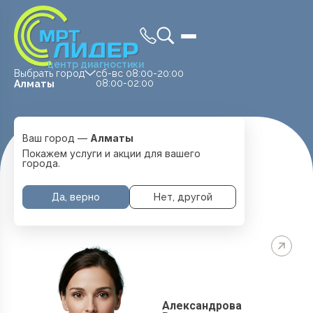
центр диагностики
Выбрать город
сб-вс 08:00-20:00
08:00-02:00
Алматы
Ваш город —
Алматы
Главная
Специалисты
Покажем услуги и акции для вашего
города.
НАШИ ВРАЧИ
Да, верно
Нет, другой
Александрова