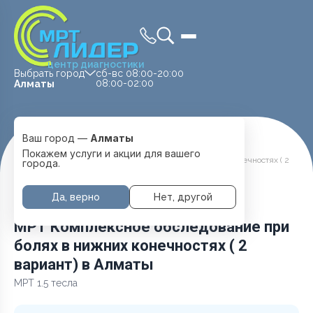
центр диагностики
Выбрать город
сб-вс 08:00-20:00
08:00-02:00
Алматы
Ваш город —
Алматы
Главная
Услуги и цены
МРТ Головы
Покажем услуги и акции для вашего
МРТ Комплексное обследование при болях в нижних конечностях ( 2
города.
вариант)
Да, верно
Нет, другой
МРТ Комплексное обследование при
болях в нижних конечностях ( 2
вариант) в Алматы
МРТ 1.5 тесла