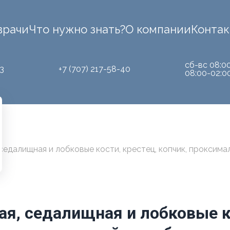
врачи
Что нужно знать?
О компании
Конта
сб-вс 08:0
3
+7 (707) 217-58-40
08:00-02:0
седалищная и лобковые кости, крестец, копчик, проксим
ая, седалищная и лобковые ко