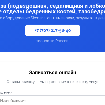
за (подвздошная, седалищная и лобко
 отделы бедренных костей, тазобедр
 оборудование Siemens, опытные врачи, результат в де
+7 (707) 217-58-40
звонок по России
Записаться онлайн
Оставьте заявку — мы перезвоним в течение 15 минут
аше имя