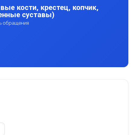
вые кости, крестец, копчик,
енные суставы)
нь обращения