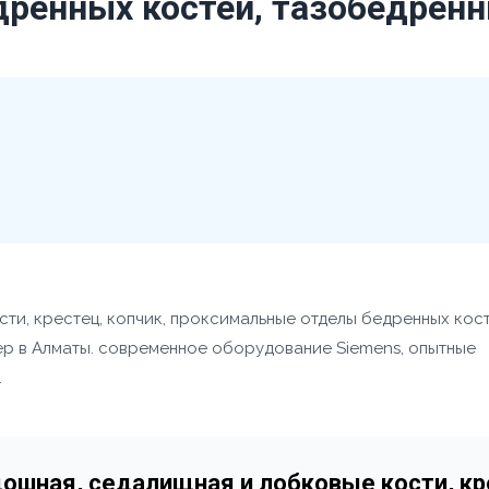
ренных костей, тазобедренн
сти, крестец, копчик, проксимальные отделы бедренных кост
ер в Алматы. современное оборудование Siemens, опытные
.
дошная, седалищная и лобковые кости, к