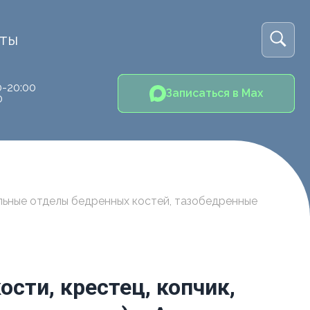
кты
0-20:00
Записаться в Max
0
альные отделы бедренных костей, тазобедренные
сти, крестец, копчик,