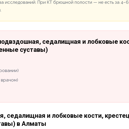
ва исследований. При КТ брюшной полости — не есть за 4–6
.
(подвздошная, седалищная и лобковые кос
енные суставы)
ировании)
 врачом)
я, седалищная и лобковые кости, кресте
тавы) в Алматы