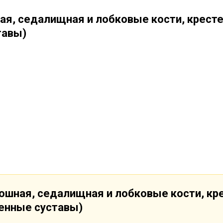
ная, седалищная и лобковые кости, крест
тавы)
дошная, седалищная и лобковые кости, кр
енные суставы)