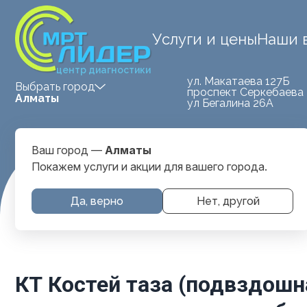
Услуги и цены
Наши 
центр диагностики
ул. Макатаева 127Б
Выбрать город
проспект Серкебаева 
Алматы
ул Бегалина 26А
Ваш город —
Алматы
Покажем услуги и акции для вашего города.
Услуги и
КТ Костей таза (подвздошная, 
Да, верно
Нет, другой
Главная
цены
суставы)
КТ Костей таза (подвздошн