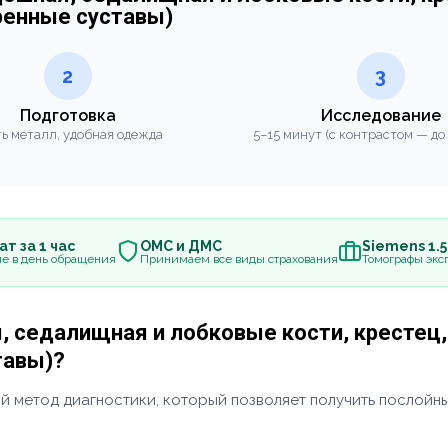
ренные суставы)
2
3
Подготовка
Исследование
ь металл, удобная одежда
5–15 минут (с контрастом — до
т за 1 час
ОМС и ДМС
Siemens 1.
е в день обращения
Принимаем все виды страхования
Томографы эксп
я, седалищная и лобковые кости, крестец
тавы)?
й метод диагностики, который позволяет получить послойны