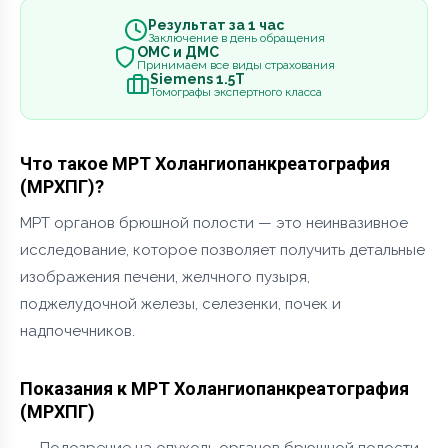
Результат за 1 час
Заключение в день обращения
ОМС и ДМС
Принимаем все виды страхования
Siemens 1.5Т
Томографы экспертного класса
Что такое МРТ Холангиопанкреатография
(МРХПГ)?
МРТ органов брюшной полости — это неинвазивное
исследование, которое позволяет получить детальные
изображения печени, желчного пузыря,
поджелудочной железы, селезенки, почек и
надпочечников.
Показания к МРТ Холангиопанкреатография
(МРХПГ)
Подозрение на опухоль органов брюшной полости