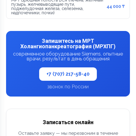
пузырь, желчевыводящие пути,
44 000 ₸
поджелудочная железа, селезенка,
надпочечники, почки)
Запишитесь на МРТ
Холангиопанкреатография (МРХПГ)
современное оборудование Siemens, опытные
врачи, результат в день обращения
+7 (707) 217-58-40
звонок по России
Записаться онлайн
Оставьте заявку — мы перезвоним в течение