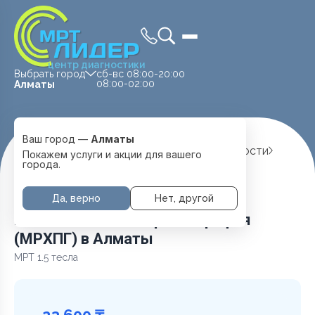
центр диагностики
Выбрать город
сб-вс 08:00-20:00
08:00-02:00
Алматы
Ваш город —
Алматы
Главная
Услуги и цены
МРТ Брюшной полости
Покажем услуги и акции для вашего
МРТ Холангиопанкреатография (МРХПГ)
города.
Да, верно
Нет, другой
МРТ Холангиопанкреатография
(МРХПГ) в Алматы
МРТ 1.5 тесла
23 600 ₸